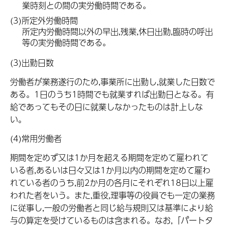
業時刻との間の実労働時間である。
(3)所定外労働時間
所定内労働時間以外の早出,残業,休日出勤,臨時の呼出
等の実労働時間である。
(3)出勤日数
労働者が業務遂行のため,事業所に出勤し,就業した日数で
ある。1日のうち1時間でも就業すれば出勤日となる。有
給であってもその日に就業しなかったものは計上しな
い。
(4)常用労働者
期間を定めず又は1か月を超える期間を定めて雇われて
いる者,あるいは日々又は1か月以内の期間を定めて雇わ
れている者のうち,前2か月の各月にそれぞれ18日以上雇
われた者をいう。また,重役,理事等の役員でも一定の業務
に従事し,一般の労働者と同じ給与規則又は基準により給
与の算定を受けているものは含まれる。なお,「パートタ