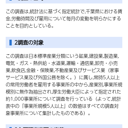
この調査は,統計法に基づく指定統計で,千葉県における賃
金,労働時間及び雇用について毎月の変動を明らかにする
ことを目的としている。
2調査の対象
この調査は日本標準産業分類にいう鉱業,建設業,製造業,
電気・ガス・熱供給・水道業,運輸・通信業,卸売・小売
業,飲食店,金融・保険業,不動産業及びサービス業（家事
サービス業及び外国公務を除く。）に属し,常時5人以上
の常用労働者を雇用する事業所の中から,産業別,事業所規
模別に無作為抽出され,厚生労働大臣によって指定された
約1,000事業所について調査を行っている（よって,統計
表中の「事業所規模5人以上」の数値はすべての調査対
象事業所について集計したものである）。