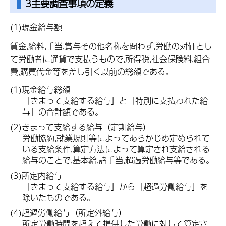
3主要調査事項の定義
(1)現金給与額
賃金,給料,手当,賞与その他名称を問わず,労働の対価とし
て労働者に通貨で支払うもので,所得税,社会保険料,組合
費,購買代金等を差し引く以前の総額である。
(1)現金給与総額
「きまって支給する給与」と「特別に支払われた給
与」の合計額である。
(2)きまって支給する給与（定期給与）
労働協約,就業規則等によってあらかじめ定められて
いる支給条件,算定方法によって算定され支給される
給与のことで,基本給,諸手当,超過労働給与等である。
(3)所定内給与
「きまって支給する給与」から「超過労働給与」を
除いたものである。
(4)超過労働給与（所定外給与）
所定労働時間を超えて提供した労働に対して算定さ