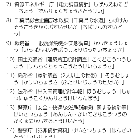
7）資源エネルギー庁「電力調査統計」しげんえねるぎ
ーちょう「でんりょくちょうさとうけい」
8）千葉県総合企画部水政課「千葉県の水道」ちばけん
そうごうきかくぶすいせいか「ちばけんのすいど
う」
9）環境省「一般廃棄物処理実態調査」かんきょうしょ
う「いっぱんはいきぶつしょりじったいちょうさ」
10）国土交通省「建築着工統計調査」こくどこうつうし
ょう「けんちくちゃっこうとうけいちょうさ」
11）総務省「家計調査（2人以上の世帯）」そうむしょ
う「かけいちょうさ（ふたりいじょうのせたい）」
12）法務省「出入国管理統計年報」ほうむしょう「しゅ
つにゅうこくかんりとうけいねんぽう」
13）警察庁「安全・快適な交通の確保に関する統計等」
けいさつちょう「あんしん・かいてきなこうつうの
かくほにかんするとうけいとう」
14）警察庁「犯罪統計資料」けいさつちょう「はんざい
とうけいしりょう」