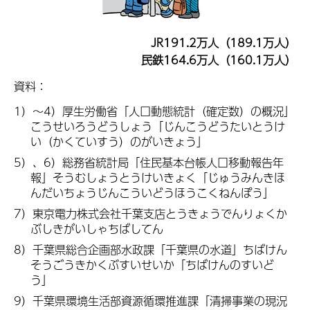
JR191.2万人（189.1万人）
民鉄164.6万人（160.1万人）
資料：
1）～4）厚生労働省「人口動態統計（確定数）の概況」
こうせいろうどうしょう「じんこうどうたいとうけ
い（かくていすう）のがいきょう」
5）、6）総務省統計局「住民基本台帳人口移動報告年
報」そうむしょうとうけいきょく「じゅうみんきほ
んだいちょうじんこういどうほうこくねんぽう」
7）東京電力株式会社千葉支店とうきょうでんりょくか
ぶしきがいしゃちばしてん
8）千葉県総合企画部水政課「千葉県の水道」ちばけん
そうごうきかくぶすいせいか「ちばけんのすいど
う」
9）千葉県環境生活部資源循環推進課「清掃事業の現況