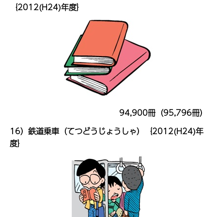
｛2012(H24)年度｝
94,900冊（95,796冊）
16）鉄道乗車（てつどうじょうしゃ）｛2012(H24)年
度｝