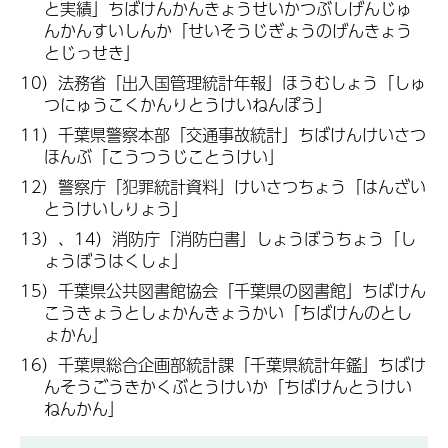
と実績」ちばけんかんきょうせいかつぶしげんじゅ
んかんすいしんか「せいそうじぎょうのげんきょう
とじっせき」
10）法務省「出入国管理統計年報」ほうむしょう「しゅ
つにゅうこくかんりとうけいねんぽう」
11）千葉県警察本部「交通事故統計」ちばけんけいさつ
ほんぶ「こうつうじことうけい」
12）警察庁「犯罪統計資料」けいさつちょう「はんざい
とうけいしりょう」
13）、14）消防庁「消防白書」しょうぼうちょう「し
ょうぼうはくしょ」
15）千葉県公共図書館協会「千葉県の図書館」ちばけん
こうきょうとしょかんきょうかい「ちばけんのとし
ょかん」
16）千葉県総合企画部統計課「千葉県統計年鑑」ちばけ
んそうごうきかくぶとうけいか「ちばけんとうけい
ねんかん」