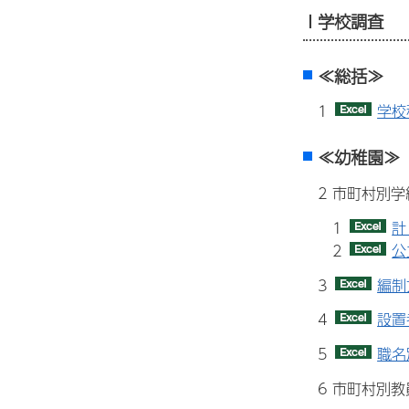
I 学校調査
≪総括≫
1
学校
≪幼稚園≫
2 市町村別
1
計
2
公
3
編制
4
設置
5
職名
6 市町村別