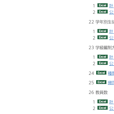
1
計
2
公
22 学年別生
1
計
2
公
23 学級編
1
計
2
公
24
種
25
帰
26 教員数
1
計
2
公