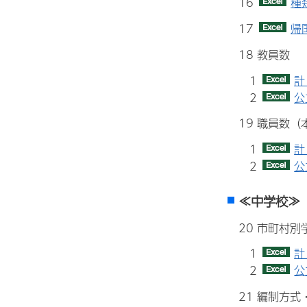
16
種
17
帰
18 教員数
1
計
2
公
19 職員数（
1
計
2
公
≪中学校≫
20 市町村
1
計
2
公
21 編制方