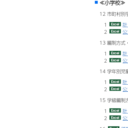
≪小学校≫
12 市町村
1
計
2
公
13 編制方
1
計
2
公
14 学年別児
1
計
2
公
15 学級編
1
計
2
公