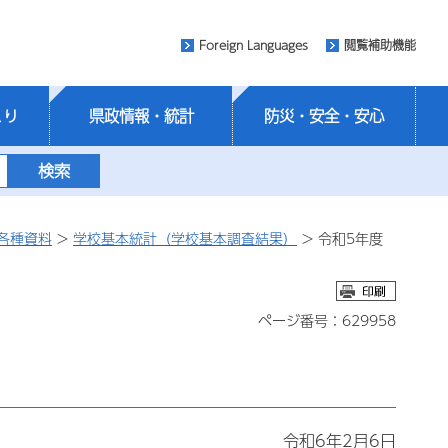
Foreign Languages
閲覧補助機能
くり
県政情報・統計
防災・安全・安心
各種資料
>
学校基本統計（学校基本調査結果）
> 令和5年度
ページ番号：629958
令和6年2月6日