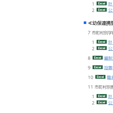
1
計
2
公
≪幼保連携
7 市町村別
1
計
2
公
8
編制
9
設置
10
職
11 市町村
1
計
2
公