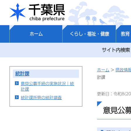
千葉県
ホーム
くらし・福祉・健康
教育
サイト内検索
ホーム
>
県政情
統計課
計課
意見公募手続の実施状況｜統
計課
更新日：令和8(20
統計課所管の統計調査
意見公