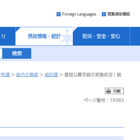
Foreign Languages
閲覧補助機能
くり
県政情報・統計
防災・安全・安心
庁各課
>
総合企画部
>
統計課
> 意見公募手続の実施状況｜統
ページ番号：19383