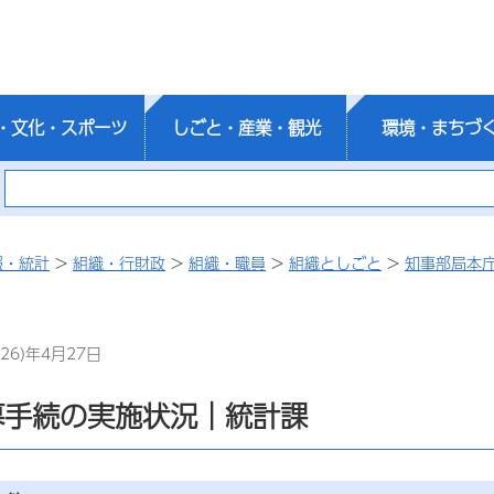
・文化・スポーツ
しごと・産業・観光
環境・まちづ
報・統計
>
組織・行財政
>
組織・職員
>
組織としごと
>
知事部局本
26)年4月27日
募手続の実施状況｜統計課