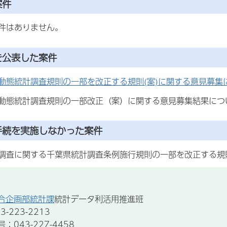
案件
件はありません。
を公表した案件
動態統計調査規則の一部を改正する規則(案)に関する意見募集
動態統計調査規則の一部改正（案）に関する意見募集結果につい
手続を実施しなかった案件
調査に関する千葉県統計調査条例施行規則の一部を改正する規
合企画部統計課
統計データ利活用推進班
-223-2213
043-227-4458