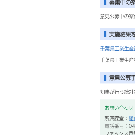
募集中の
意見公募中の案
実施結果
千葉県工業生産
千葉県工業生産
意見公募
知事が行う統計
お問い合わせ
所属課室：
総
電話番号：043
ファックス番号：