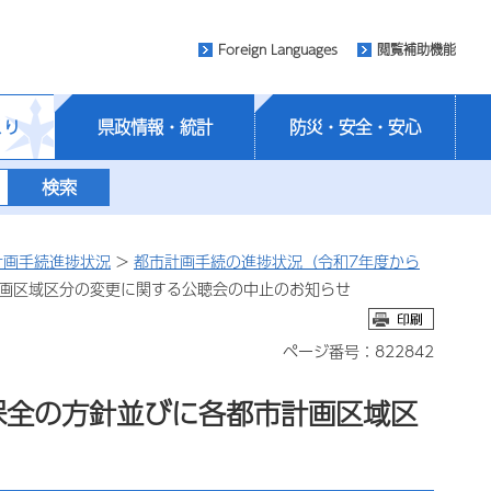
Foreign Languages
閲覧補助機能
くり
県政情報・統計
防災・安全・安心
計画手続進捗状況
>
都市計画手続の進捗状況（令和7年度から
計画区域区分の変更に関する公聴会の中止のお知らせ
ページ番号：822842
保全の方針並びに各都市計画区域区