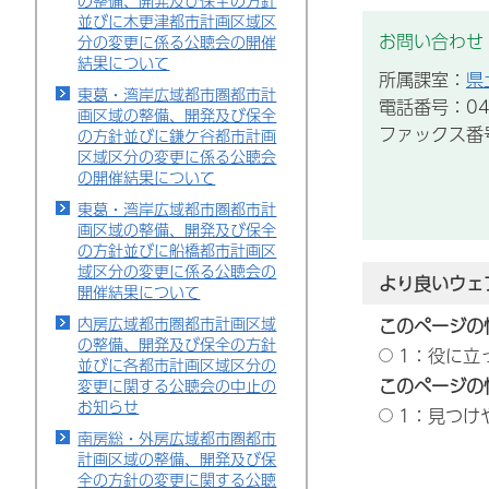
の整備、開発及び保全の方針
並びに木更津都市計画区域区
お問い合わせ
分の変更に係る公聴会の開催
結果について
所属課室：
県
東葛・湾岸広域都市圏都市計
電話番号：043
画区域の整備、開発及び保全
ファックス番号：
の方針並びに鎌ケ谷都市計画
区域区分の変更に係る公聴会
の開催結果について
東葛・湾岸広域都市圏都市計
画区域の整備、開発及び保全
の方針並びに船橋都市計画区
域区分の変更に係る公聴会の
より良いウェ
開催結果について
内房広域都市圏都市計画区域
このページの
の整備、開発及び保全の方針
1：役に立
並びに各都市計画区域区分の
このページの
変更に関する公聴会の中止の
お知らせ
1：見つけ
南房総・外房広域都市圏都市
計画区域の整備、開発及び保
全の方針の変更に関する公聴