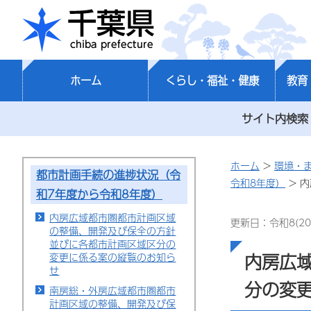
千葉県
ホーム
くらし・福祉・健康
教育
サイト内検索
ホーム
>
環境・
都市計画手続の進捗状況（令
令和8年度）
> 
和7年度から令和8年度）
内房広域都市圏都市計画区域
更新日：令和8(20
の整備、開発及び保全の方針
並びに各都市計画区域区分の
内房広
変更に係る案の縦覧のお知ら
せ
分の変
南房総・外房広域都市圏都市
計画区域の整備、開発及び保