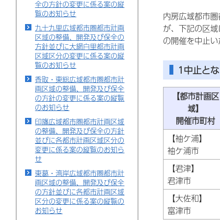
全の方針の変更に係る案の縦
覧のお知らせ
内房広域都市圏
九十九里広域都市圏都市計画
が、下記の区域
区域の整備、開発及び保全の
の開催を中止い
方針並びに大網白里都市計画
区域区分の変更に係る案の縦
覧のお知らせ
1中止と
香取・東総広域都市圏都市計
画区域の整備、開発及び保全
【都市計画区
の方針の変更に係る案の縦覧
のお知らせ
域】
開催市町村
印旛広域都市圏都市計画区域
の整備、開発及び保全の方針
【袖ケ浦】
並びに各都市計画区域区分の
変更に係る案の縦覧のお知ら
袖ケ浦市
せ
【君津】
東葛・湾岸広域都市圏都市計
君津市
画区域の整備、開発及び保全
の方針並びに各都市計画区域
【大佐和】
区分の変更に係る案の縦覧の
富津市
お知らせ