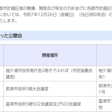
都市計画区域の整備、開発及び保全の方針並びに各都市計画区
においては、令和7年12月26日（金曜日）（当日消印有効）
たします。
なった公聴会
開催場所
袖ケ浦市役所南庁舎2階そでふれば（市民協働会
袖ケ浦
議室）
地1
君津市
君津市役所5階大会議室
1号
富津市
富津市役所5階502会議室及び503会議室
地