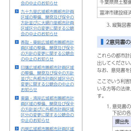
千葉県県土整
会の中止のお知らせ
九十九里広域都市圏都市計画
富津市建設経
区域の整備、開発及び保全の
方針並びに大網白里都市計画
縦覧図書
区域区分の変更に関する公聴
会の中止のお知らせ
2意見書の
香取・東総広域都市圏都市計
画区域の整備、開発及び保全
の方針の変更に関する公聴会
これらの都市計
の中止のお知らせ
出してください
印旛広域都市圏都市計画区域
なお、意見書を
の整備、開発及び保全の方針
並びに各都市計画区域区分の
ここでいう利害
変更に関する公聴会の中止の
いる方等の法律
お知らせ
す。
東葛・湾岸広域都市圏都市計
画区域の整備、開発及び保全
意見書の
の方針並びに各都市計画区域
下記の各
区分の変更に関する公聴会の
中止のお知らせ
提出先
内房広域都市圏都市計画区域