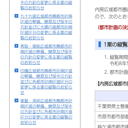
全の方針の変更に係る案の縦
覧のお知らせ
内房広域都市圏
九十九里広域都市圏都市計画
ので、次のとお
区域の整備、開発及び保全の
方針並びに大網白里都市計画
（都市計画の決
区域区分の変更に係る案の縦
覧のお知らせ
1案の縦覧
香取・東総広域都市圏都市計
画区域の整備、開発及び保全
縦覧期間
の方針の変更に係る案の縦覧
のお知らせ
令和8年
印旛広域都市圏都市計画区域
都市計画
の整備、開発及び保全の方針
並びに各都市計画区域区分の
【内房広域都市
変更に係る案の縦覧のお知ら
せ
東葛・湾岸広域都市圏都市計
千葉県県土整
画区域の整備、開発及び保全
の方針並びに各都市計画区域
市原市都市部
区分の変更に係る案の縦覧の
お知らせ
袖ケ浦市都市