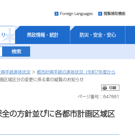
Foreign Languages
閲覧補助機能
くり
県政情報・統計
防災・安全・安心
計画手続進捗状況
>
都市計画手続の進捗状況（令和7年度から
計画区域区分の変更に係る案の縦覧のお知らせ
ページ番号：847881
保全の方針並びに各都市計画区域区