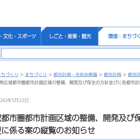
・文化・スポーツ
しごと・産業・観光
環境・まちづ
まちづくり
>
まちづくり
>
都市計画・市街地整備
>
都市計画
>
都市
内房広域都市圏都市計画区域の整備、開発及び保全の方針並びに各都市
26)年5月22日
域都市圏都市計画区域の整備、開発及び
更に係る案の縦覧のお知らせ