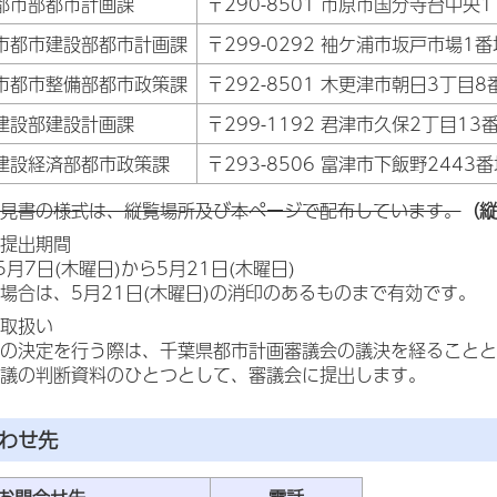
都市部都市計画課
〒290-8501 市原市国分寺台中央
市都市建設部都市計画課
〒299-0292 袖ケ浦市坂戸市場1番
市都市整備部都市政策課
〒292-8501 木更津市朝日3丁目8
建設部建設計画課
〒299-1192 君津市久保2丁目13
建設経済部都市政策課
〒293-8506 富津市下飯野2443
見書の様式は、縦覧場所及び本ページで配布しています。
（縦
提出期間
5月7日(木曜日)から5月21日(木曜日)
場合は、5月21日(木曜日)の消印のあるものまで有効です。
取扱い
の決定を行う際は、千葉県都市計画審議会の議決を経ることと
議の判断資料のひとつとして、審議会に提出します。
合わせ先