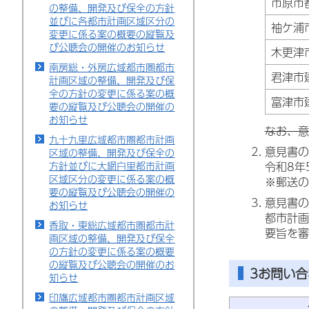
市原市
の整備、開発及び保全の方針
並びに各都市計画区域区分の
袖ケ浦
変更に係る案の概要の縦覧及
び公聴会の開催のお知らせ
木更津
南房総・外房広域都市圏都市
君津市
計画区域の整備、開発及び保
全の方針の変更に係る案の概
富津市
要の縦覧及び公聴会の開催の
お知らせ
なお、意
九十九里広域都市圏都市計画
意見書の
区域の整備、開発及び保全の
方針並びに大網白里都市計画
令和8年
区域区分の変更に係る案の概
※郵送の
要の縦覧及び公聴会の開催の
意見書の
お知らせ
都市計画
香取・東総広域都市圏都市計
要旨を審
画区域の整備、開発及び保全
の方針の変更に係る案の概要
の縦覧及び公聴会の開催のお
3お問い
知らせ
印旛広域都市圏都市計画区域