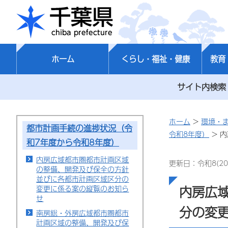
千葉県
ホーム
くらし・福祉・健康
教育
サイト内検索
ホーム
>
環境・
都市計画手続の進捗状況（令
令和8年度）
> 
和7年度から令和8年度）
内房広域都市圏都市計画区域
更新日：令和8(20
の整備、開発及び保全の方針
並びに各都市計画区域区分の
内房広
変更に係る案の縦覧のお知ら
せ
分の変
南房総・外房広域都市圏都市
計画区域の整備、開発及び保