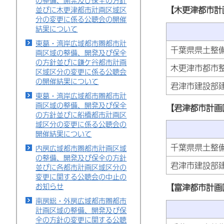
の整備、開発及び保全の方針
【木更津都市計
並びに木更津都市計画区域区
分の変更に係る公聴会の開催
結果について
東葛・湾岸広域都市圏都市計
千葉県県土整
画区域の整備、開発及び保全
の方針並びに鎌ケ谷都市計画
木更津市都市
区域区分の変更に係る公聴会
の開催結果について
君津市建設部
東葛・湾岸広域都市圏都市計
画区域の整備、開発及び保全
【君津都市計画
の方針並びに船橋都市計画区
域区分の変更に係る公聴会の
開催結果について
千葉県県土整
内房広域都市圏都市計画区域
の整備、開発及び保全の方針
君津市建設部
並びに各都市計画区域区分の
変更に関する公聴会の中止の
お知らせ
【富津都市計画
南房総・外房広域都市圏都市
計画区域の整備、開発及び保
全の方針の変更に関する公聴