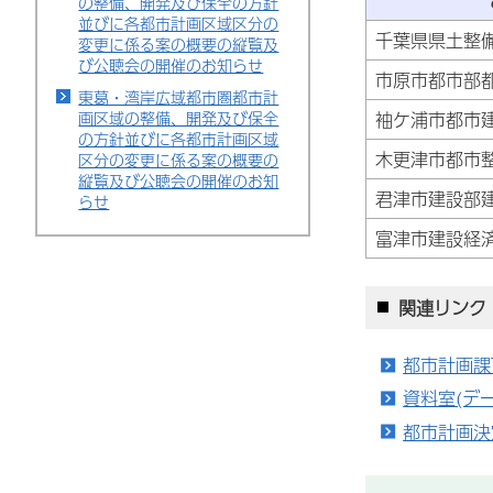
の整備、開発及び保全の方針
並びに各都市計画区域区分の
千葉県県土整
変更に係る案の概要の縦覧及
び公聴会の開催のお知らせ
市原市都市部
東葛・湾岸広域都市圏都市計
画区域の整備、開発及び保全
袖ケ浦市都市
の方針並びに各都市計画区域
木更津市都市
区分の変更に係る案の概要の
縦覧及び公聴会の開催のお知
君津市建設部
らせ
富津市建設経
関連リンク
都市計画課
資料室(デ
都市計画決