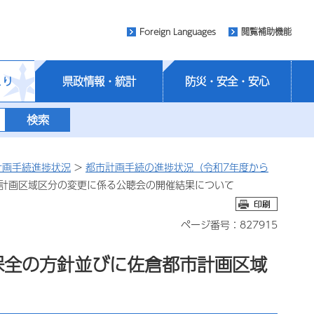
Foreign Languages
閲覧補助機能
くり
県政情報・統計
防災・安全・安心
計画手続進捗状況
>
都市計画手続の進捗状況（令和7年度から
市計画区域区分の変更に係る公聴会の開催結果について
ページ番号：827915
保全の方針並びに佐倉都市計画区域