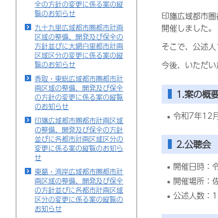
全の方針の変更に係る案の縦
覧のお知らせ
印旛広域都市圏
九十九里広域都市圏都市計画
開催しました。
区域の整備、開発及び保全の
方針並びに大網白里都市計画
そこで、公述人
区域区分の変更に係る案の縦
今後、いただい
覧のお知らせ
香取・東総広域都市圏都市計
画区域の整備、開発及び保全
1.案の概
の方針の変更に係る案の縦覧
のお知らせ
令和7年12月
印旛広域都市圏都市計画区域
の整備、開発及び保全の方針
並びに各都市計画区域区分の
2.公聴会
変更に係る案の縦覧のお知ら
せ
開催日時：令
東葛・湾岸広域都市圏都市計
開催場所：
画区域の整備、開発及び保全
の方針並びに各都市計画区域
公述人数：1
区分の変更に係る案の縦覧の
お知らせ