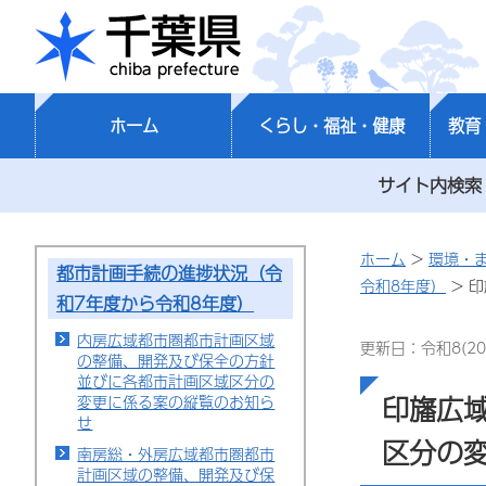
千葉県
ホーム
くらし・福祉・健康
教育
サイト内検索
ホーム
>
環境・
都市計画手続の進捗状況（令
令和8年度）
> 
和7年度から令和8年度）
内房広域都市圏都市計画区域
更新日：令和8(20
の整備、開発及び保全の方針
並びに各都市計画区域区分の
印旛広
変更に係る案の縦覧のお知ら
せ
区分の
南房総・外房広域都市圏都市
計画区域の整備、開発及び保