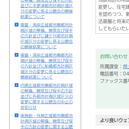
の整備、開発及び保全の方針
並びに木更津都市計画区域区
変更し、住宅
分の変更に係る公聴会の開催
を認めつつ、
結果について
活基盤と将来
東葛・湾岸広域都市圏都市計
してもらいた
画区域の整備、開発及び保全
の方針並びに鎌ケ谷都市計画
区域区分の変更に係る公聴会
の開催結果について
東葛・湾岸広域都市圏都市計
お問い合わせ
画区域の整備、開発及び保全
所属課室：
県
の方針並びに船橋都市計画区
域区分の変更に係る公聴会の
電話番号：043
開催結果について
ファックス番号：
内房広域都市圏都市計画区域
の整備、開発及び保全の方針
並びに各都市計画区域区分の
変更に関する公聴会の中止の
お知らせ
南房総・外房広域都市圏都市
より良いウェ
計画区域の整備、開発及び保
全の方針の変更に関する公聴