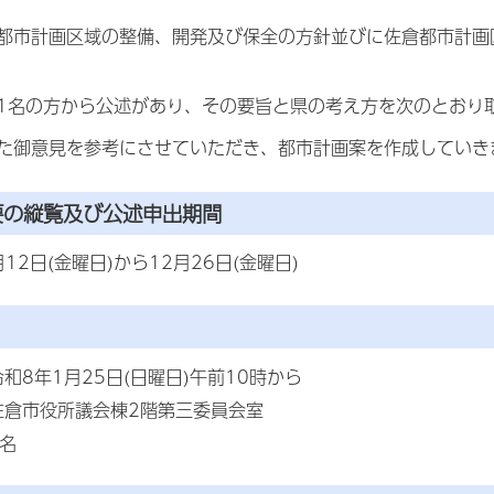
都市計画区域の整備、開発及び保全の方針並びに佐倉都市計画
1名の方から公述があり、その要旨と県の考え方を次のとおり
た御意見を参考にさせていただき、都市計画案を作成していき
要の縦覧及び公述申出期間
12日(金曜日)から12月26日(金曜日)
和8年1月25日(日曜日)午前10時から
佐倉市役所議会棟2階第三委員会室
名