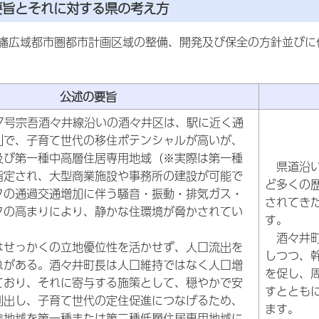
要旨とそれに対する県の考え方
旛広域都市圏都市計画区域の整備、開発及び保全の方針並びに
公述の要旨
7号宗吾酒々井線沿いの酒々井区は、駅に近く通
利で、子育て世代の移住ポテンシャルが高いが、
及び第一種中高層住居専用地域（※実際は第一種
県道沿い
指定され、大型商業施設や事務所の建設が可能で
ど多くの
クの通過交通増加に伴う騒音・振動・排気ガス・
されてき
クの高まりにより、静かな住環境が脅かされてい
す。
酒々井町
せっかくの立地優位性を活かせず、人口流出を
しつつ、
れがある。酒々井町長は人口維持ではなく人口増
を促し、
ており、それに寄与する施策として、穏やかで安
すととも
創出し、子育て世代の定住促進につなげるため、
ます。
途地域を第一種または第二種低層住居専用地域に