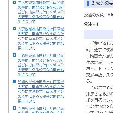
3.公述の
内房広域都市圏都市計画区域
の整備、開発及び保全の方針
並びに市原都市計画区域区分
公述の対象：印
の変更に係る公聴会の開催結
果について
公述人1
内房広域都市圏都市計画区域
の整備、開発及び保全の方針
並びに富津都市計画区域区分
千葉県道13
の変更に係る公聴会の開催結
果について
勤・通学に便
印旛広域都市圏都市計画区域
近隣商業地域
の整備、開発及び保全の方針
住居地域）に
並びに成田都市計画区域区分
あり、トラッ
の変更に係る公聴会の開催結
交通事故リス
果について
る。
印旛広域都市圏都市計画区域
の整備、開発及び保全の方針
このままでは
並びに佐倉都市計画区域区分
加速させる恐
の変更に係る公聴会の開催結
加を目標とし
果について
全な住宅地を
内房広域都市圏都市計画区域
当該地区の用