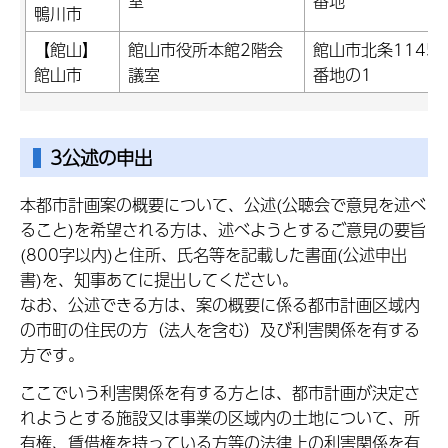
室
番地
鴨川市
【館山】
館山市役所本館2階会
館山市北条1145
館山市
議室
番地の1
3公述の申出
本都市計画案の概要について、公述(公聴会で意見を述べ
ること)を希望される方は、述べようとするご意見の要旨
(800字以内)と住所、氏名等を記載した書面(公述申出
書)を、知事あてに提出してください。
なお、公述できる方は、案の概要に係る都市計画区域内
の市町の住民の方（法人を含む）及び利害関係を有する
方です。
ここでいう利害関係を有する方とは、都市計画が決定さ
れようとする施設又は事業の区域内の土地について、所
有権、賃借権を持っている方等の法律上の利害関係を有