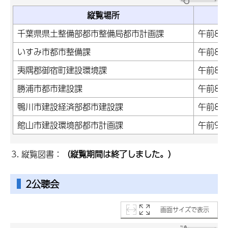
縦覧場所
千葉県県土整備部都市整備局都市計画課
午前8時
いすみ市都市整備課
午前8時
夷隅郡御宿町建設環境課
午前8時
勝浦市都市建設課
午前8時
鴨川市建設経済部都市建設課
午前8時
館山市建設環境部都市計画課
午前9時
縦覧図書：
（縦覧期間は終了しました。）
2公聴会
画面サイズで表示