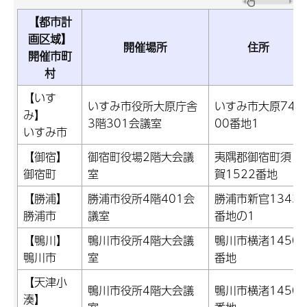
【都市計
画区域】
開催場所
住所
開催市町
村
【いす
いすみ市役所大原庁舎
いすみ市大原74
み】
3階301会議室
00番地1
いすみ市
【御宿】
御宿町役場2階大会議
夷隅郡御宿町須
御宿町
室
賀1522番地
【勝浦】
勝浦市役所4階401会
勝浦市新官1343
勝浦市
議室
番地の1
【鴨川】
鴨川市役所4階大会議
鴨川市横渚1450
鴨川市
室
番地
【天津小
鴨川市役所4階大会議
鴨川市横渚1450
湊】