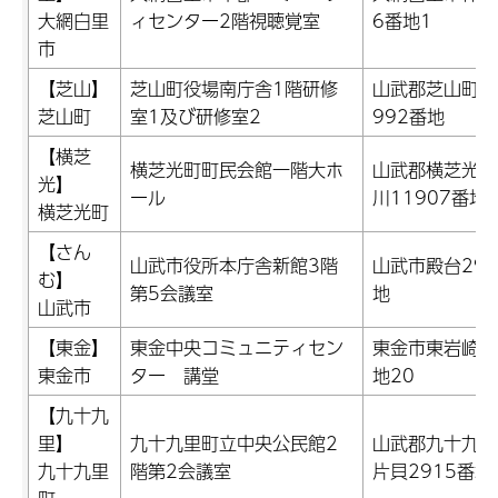
大網白里
ィセンター2階視聴覚室
6番地1
市
【芝山】
芝山町役場南庁舎1階研修
山武郡芝山町小
芝山町
室1及び研修室2
992番地
【横芝
横芝光町町民会館一階大ホ
山武郡横芝光町
光】
ール
川11907番地
横芝光町
【さん
山武市役所本庁舎新館3階
山武市殿台29
む】
第5会議室
地
山武市
【東金】
東金中央コミュニティセン
東金市東岩崎1
東金市
ター 講堂
地20
【九十九
里】
九十九里町立中央公民館2
山武郡九十九里
九十九里
階第2会議室
片貝2915番地