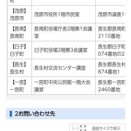
町
【茂原】
茂原市役所1階市民室
茂原市道表1番
茂原市
【長南】
長南町役場庁舎2階第1会議
長生郡長南町長
長南町
室
2110番地
【白子】
長生郡白子町関
白子町役場2階第3会議室
白子町
074番地の2
【長生】
長生郡長生村岩
長生村交流センター講堂
長生村
874番地1
【一宮】
一宮町中央公民館一階大会
長生郡一宮町一
一宮町
議室
2460番地
2お問い合わせ先
画面サイズで表示