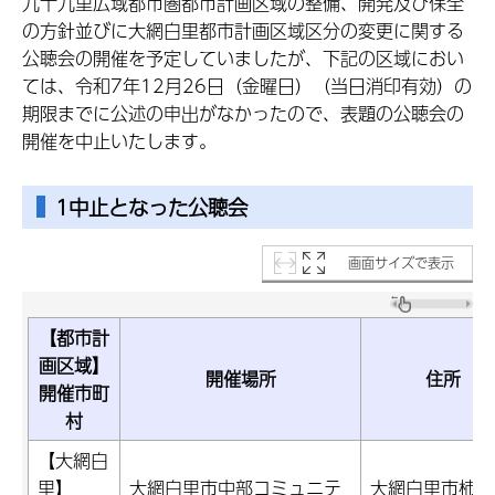
九十九里広域都市圏都市計画区域の整備、開発及び保全
の方針並びに大網白里都市計画区域区分の変更に関する
公聴会の開催を予定していましたが、下記の区域におい
ては、令和7年12月26日（金曜日）（当日消印有効）の
期限までに公述の申出がなかったので、表題の公聴会の
開催を中止いたします。
1中止となった公聴会
画面サイズで表示
【都市計
画区域】
開催場所
住所
開催市町
村
【大網白
里】
大網白里市中部コミュニテ
大網白里市柿餅