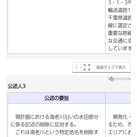
3・1・3号
輸送道路1次
千葉県道路
線に選定さ
重要な路線
な交通に支
しています
画面サイズで表示
公述人3
公述の要旨
現計画における海老川沿いの水田部分
頻発化・激
に係る記述の削除に反対する。
るため、市
これは海老川という特定地名を削除す
エリアにお