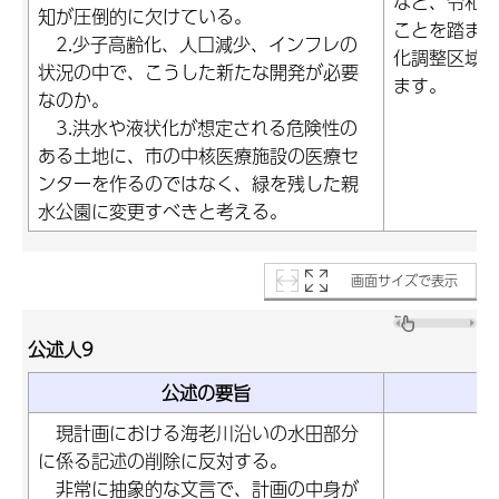
など、令和4
知が圧倒的に欠けている。
ことを踏ま
2.少子高齢化、人口減少、インフレの
化調整区域
状況の中で、こうした新たな開発が必要
ます。
なのか。
3.洪水や液状化が想定される危険性の
ある土地に、市の中核医療施設の医療セ
ンターを作るのではなく、緑を残した親
水公園に変更すべきと考える。
画面サイズで表示
公述人9
公述の要旨
現計画における海老川沿いの水田部分
に係る記述の削除に反対する。
非常に抽象的な文言で、計画の中身が