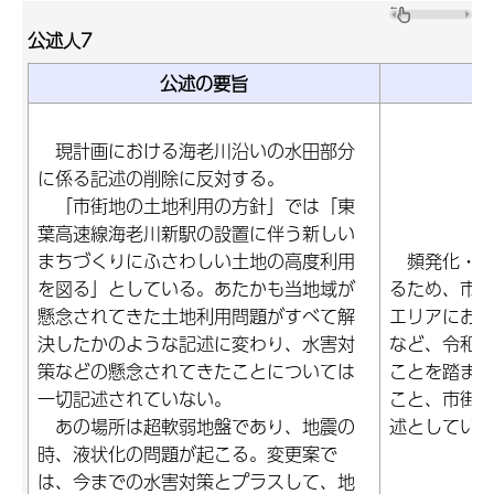
公述人7
公述の要旨
現計画における海老川沿いの水田部分
に係る記述の削除に反対する。
「市街地の土地利用の方針」では「東
葉高速線海老川新駅の設置に伴う新しい
まちづくりにふさわしい土地の高度利用
頻発化・激
を図る」としている。あたかも当地域が
るため、市
懸念されてきた土地利用問題がすべて解
エリアにお
決したかのような記述に変わり、水害対
など、令和4
策などの懸念されてきたことについては
ことを踏ま
一切記述されていない。
こと、市街
あの場所は超軟弱地盤であり、地震の
述としてい
時、液状化の問題が起こる。変更案で
は、今までの水害対策とプラスして、地