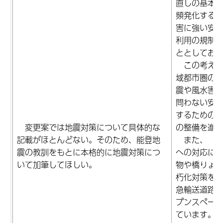
直しの基本
頻発化する
害に強い安
利用の規制
ととしてお
この考え方
域都市圏の
震や風水害
問わない安
するための
変更案では地震対策について具体的な
の整備を進
記載がほとんどない。そのため、能登地
また、「頻
震の教訓をもとに本格的に地震対策につ
への対応に
いて加筆してほしい。
物や橋りょ
朽化対策を
急輸送道路
プンスペー
ています。