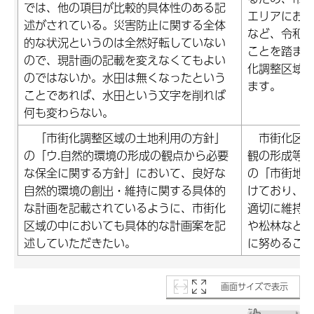
では、他の項目が比較的具体性のある記
エリアにお
述がされている。災害防止に関する全体
など、令和4
的な状況というのは全然好転していない
ことを踏ま
ので、現計画の記載を変えなくてもよい
化調整区域
のではないか。水田は無くなったという
ます。
ことであれば、水田という文字を削れば
何も変わらない。
「市街化調整区域の土地利用の方針」
市街化区域
の「ウ.自然的環境の形成の観点から必要
観の形成等
な保全に関する方針」において、良好な
の「市街地
自然的環境の創出・維持に関する具体的
けており、
な計画を記載されているように、市街化
適切に維持
区域の中においても具体的な計画案を記
や松林など
述していただきたい。
に努めるこ
画面サイズで表示