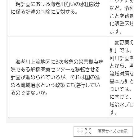
エリアにお
現計画における海老川沿いの水田部分
など、令和4
に係る記述の削除に反対する。
ことを踏ま
化調整区域
ます。
変更案の「
針」では、
河川計画を
海老川上流地区に3次救急の災害拠点病
とから、河
院である船橋医療センターを移転させる
流域対策な
計画が進められているが、それは国の進
基本方針と
める流域治水という政策にも逆行してい
ついては、
るのではないか。
に向けて、
域治水プロ
す。
画面サイズで表示