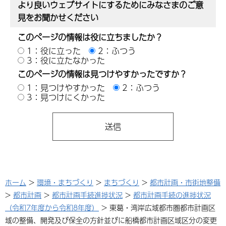
より良いウェブサイトにするためにみなさまのご意
見をお聞かせください
このページの情報は役に立ちましたか？
1：役に立った
2：ふつう
3：役に立たなかった
このページの情報は見つけやすかったですか？
1：見つけやすかった
2：ふつう
3：見つけにくかった
ホーム
>
環境・まちづくり
>
まちづくり
>
都市計画・市街地整備
>
都市計画
>
都市計画手続進捗状況
>
都市計画手続の進捗状況
（令和7年度から令和8年度）
> 東葛・湾岸広域都市圏都市計画区
域の整備、開発及び保全の方針並びに船橋都市計画区域区分の変更