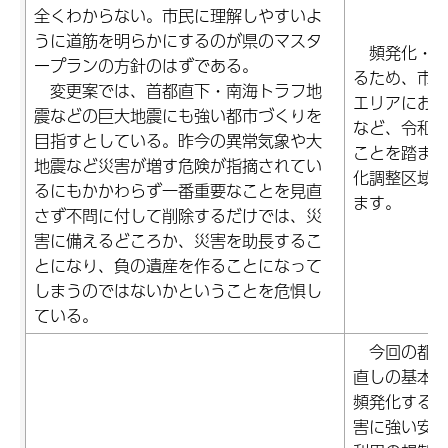
全くわからない。市民に理解しやすいよ
うに道筋を明らかにするのが県のマスタ
頻発化・激
ープランの方針のはずである。
るため、市
変更案では、首都直下・南海トラフ地
エリアにお
震などの巨大地震にも強い都市づくりを
など、令和4
目指すとしている。昨今の異常気象や大
ことを踏ま
地震など災害が増す危険が指摘されてい
化調整区域
るにもかかわらず一番重要なことを見直
ます。
さず不問に付して削除するだけでは、災
害に備えるどころか、災害を助長するこ
とになり、負の遺産を作ることになって
しまうのではないかということを危惧し
ている。
今回の都市
直しの基本
頻発化する
害に強い安