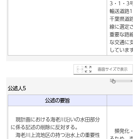
3・1・3号
輸送道路1次
千葉県道路
線に選定さ
重要な路線
な交通に支
しています
画面サイズで表示
公述人5
公述の要旨
現計画における海老川沿いの水田部分
に係る記述の削除に反対する。
頻発化・激
海老川上流地区の持つ治水上の重要性
るため、市