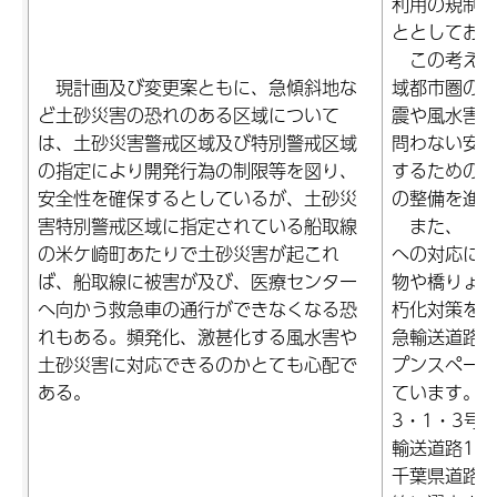
利用の規制
ととしてお
この考え方
現計画及び変更案ともに、急傾斜地な
域都市圏の
ど土砂災害の恐れのある区域について
震や風水害
は、土砂災害警戒区域及び特別警戒区域
問わない安
の指定により開発行為の制限等を図り、
するための
安全性を確保するとしているが、土砂災
の整備を進
害特別警戒区域に指定されている船取線
また、「頻
の米ケ崎町あたりで土砂災害が起これ
への対応に
ば、船取線に被害が及び、医療センター
物や橋りょ
へ向かう救急車の通行ができなくなる恐
朽化対策を
れもある。頻発化、激甚化する風水害や
急輸送道路
土砂災害に対応できるのかとても心配で
プンスペー
ある。
ています。
3・1・3号
輸送道路1次
千葉県道路