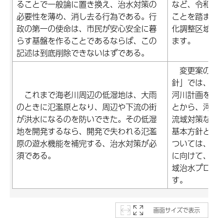
ることで一般論に置き換え、治水対策の
など、令和4
必要性を薄め、消し去る行為である。行
ことを踏ま
政の第一の使命は、市民が安心安全に暮
化調整区域
らす基盤を作ることであるならば、この
ます。
記述は到底削除できないはずである。
変更案の「
針」では、
これまで海老川周辺の低湿地は、大雨
河川計画を
のときに氾濫原となり、周辺や下流の街
とから、河
が洪水になるのを防いできた。その低湿
流域対策な
地を開発するなら、開発で失われる氾濫
基本方針と
原の遊水機能を補完する、治水対策が必
ついては、
須である。
に向けて、
域治水プロ
す。
画面サイズで表示