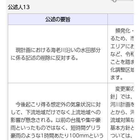
公述人13
公述の要旨
頻発化・激
るため、市
エリアにお
現計画における海老川沿いの水田部分
など、令和4
に係る記述の削除に反対する。
ことを踏ま
化調整区域
ます。
変更案の「
針」では、
今後起こり得る想定外の気象状況に対
河川計画を
して、下流地域だけでなく上流地域への
とから、河
影響が懸念される。以前の台風や集中豪
流域対策な
雨といったものではなく、短時間ゲリラ
基本方針と
豪雨のような1時間あたり100mmという
ついては、