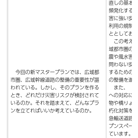
直しの基本
頻発化する
害に強い安
利用の規制
ととしてお
この考え方
域都市圏の
震や風水害
問わない安
今回の新マスタープランでは、広域都
するための
市圏、広域幹線道路の整備の重要性が謳
の整備を進
われている。しかし、そのプランを作る
また、「頻
とき、どれだけ災害リスクが検討されて
への対応に
いるのか。それを踏まえて、どんなプラ
物や橋りょ
ンを立てればいいか考えているのか。
朽化対策を
急輸送道路
プンスペー
ています。