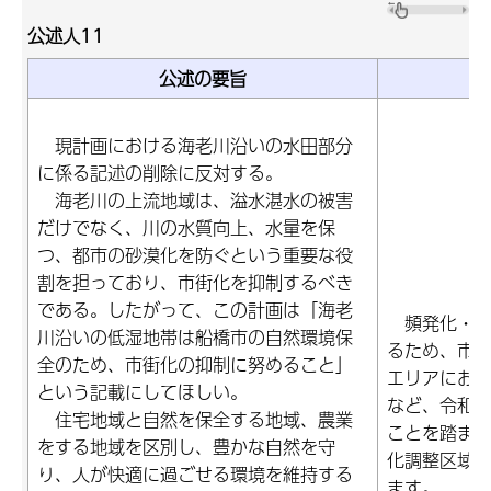
公述人11
公述の要旨
現計画における海老川沿いの水田部分
に係る記述の削除に反対する。
海老川の上流地域は、溢水湛水の被害
だけでなく、川の水質向上、水量を保
つ、都市の砂漠化を防ぐという重要な役
割を担っており、市街化を抑制するべき
である。したがって、この計画は「海老
頻発化・激
川沿いの低湿地帯は船橋市の自然環境保
るため、市
全のため、市街化の抑制に努めること」
エリアにお
という記載にしてほしい。
など、令和4
住宅地域と自然を保全する地域、農業
ことを踏ま
をする地域を区別し、豊かな自然を守
化調整区域
り、人が快適に過ごせる環境を維持する
ます。