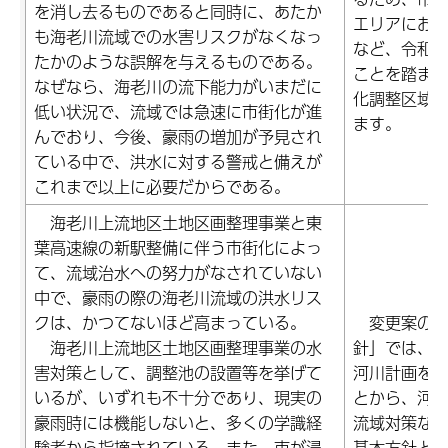
を消し去るものであると同時に、あたか
エリアにお
も海老川流域での水害リスクがなくなっ
など、令和4
たかのような誤解を与えるものである。
ことを踏ま
なぜなら、海老川の流下能力がいまだに
化調整区域
低い状況で、流域では急速に市街化が進
ます。
んでおり、今後、豪雨の増加が予見され
ている中で、洪水に対する警戒と備えが
これまで以上に必要だからである。
海老川上流地区土地区画整理事業と東
葉高速線の新駅整備に伴う市街化によっ
て、流域治水への努力がなされていない
中で、豪雨の際の海老川流域の洪水リス
クは、かつてないほど高まっている。
変更案の「
海老川上流地区土地区画整理事業の水
針」では、
害対策として、調整池の設置等を挙げて
河川計画を
いるが、いずれも不十分であり、現実の
とから、河
豪雨時には機能しないと、多くの学識経
流域対策な
験者から指摘されている。また、市が浸
基本方針と