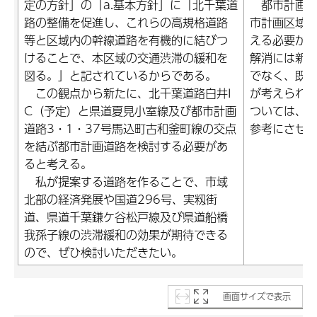
定の方針」の「a.基本方針」に「北千葉道
都市計画道
路の整備を促進し、これらの高規格道路
市計画区域
等と区域内の幹線道路を有機的に結びつ
える必要が
けることで、本区域の交通渋滞の緩和を
解消には新
図る。」と記されているからである。
でなく、既
この観点から新たに、北千葉道路白井I
が考えられ
C（予定）と県道夏見小室線及び都市計画
ついては、
道路3・1・37号馬込町古和釜町線の交点
参考にさせ
を結ぶ都市計画道路を検討する必要があ
ると考える。
私が提案する道路を作ることで、市域
北部の経済発展や国道296号、実籾街
道、県道千葉鎌ケ谷松戸線及び県道船橋
我孫子線の渋滞緩和の効果が期待できる
ので、ぜひ検討いただきたい。
画面サイズで表示