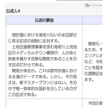
公述人4
公述の要旨
現計画における海老川沿いの水田部分
に係る記述の削除に反対する。
頻発化・激
土地区画整理事業を含む海老川上流地
るため、市
区のメディカルタウン構想が、人の命と
エリアにお
財産を脅かす危険な開発であることを示
など、令和4
す記述だからである。
ことを踏ま
開発か保全か。これは都市計画におけ
化調整区域
る永遠のテーマである。しかし、その答
ます。
えは、新マスタープランにはない。その
中で唯一具体的な指針を示しているのが
この記述である。
今回の都市