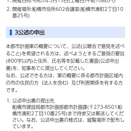
開催日時:令和5年5月13日(土曜日)午前10時から
開催場所:船橋市役所602会議室(船橋市湊町2丁目10
番25号)
3公述の申出
本都市計画案の概要について、公述(公聴会で意見を述べ
ること)を希望される方は、述べようとするご意見の要旨
(800字以内)と住所、氏名等を記載した書面(公述申出
書)を、知事あてに提出してください。
なお、公述できる方は、案の概要に係る都市計画区域内
の市の住民の方（法人を含む）及び利害関係を有する方
です。
公述申出書の提出先
船橋市建設局都市計画部都市計画課(〒273-8501船
橋市湊町2丁目10番25号)まで持参又は郵送してくだ
さい。なお、公述申出書の様式は、縦覧場所で配布し
ています。