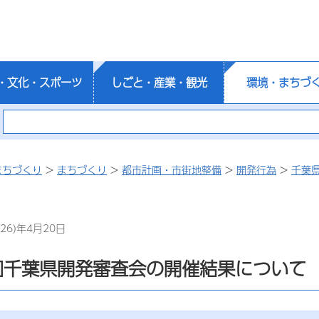
・文化・スポーツ
しごと・産業・観光
環境・まちづ
まちづくり
>
まちづくり
>
都市計画・市街地整備
>
開発行為
>
千葉
26)年4月20日
回千葉県開発審査会の開催結果について