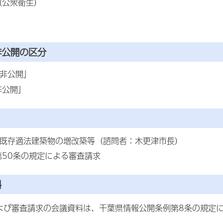
（公衆衛生）
非公開の区分
「非公開」
非公開」
 既存適法建築物の増改築等（諮問者：木更津市長）
第50条の規定による審査請求
料
び審査請求の会議資料は、千葉県情報公開条例第8条の規定