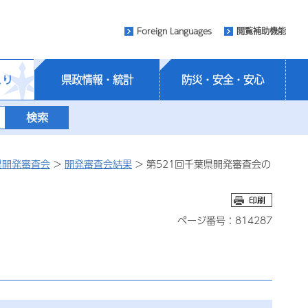
Foreign Languages
閲覧補助機能
くり
県政情報・統計
防災・安全・安心
県開発審査会
>
開発審査会結果
> 第521回千葉県開発審査会の
ページ番号：814287