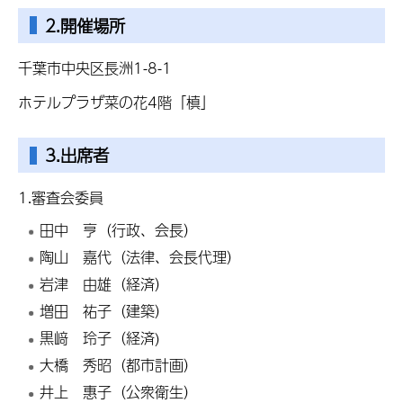
2.開催場所
千葉市中央区長洲1-8-1
ホテルプラザ菜の花4階「槙」
3.出席者
1.審査会委員
田中 亨（行政、会長）
陶山 嘉代（法律、会長代理）
岩津 由雄（経済）
増田 祐子（建築）
黒﨑 玲子（経済)
大橋 秀昭（都市計画）
井上 惠子（公衆衛生）