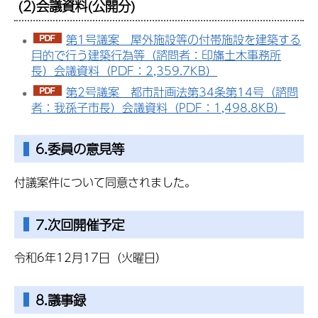
(2)会議資料(公開分)
第1号議案 屋外施設等の付帯施設を建築する
目的で行う建築行為等（諮問者：印旛土木事務所
長）会議資料（PDF：2,359.7KB）
第2号議案 都市計画法第34条第14号（諮問
者：我孫子市長）会議資料（PDF：1,498.8KB）
6.委員の意見等
付議案件について同意されました。
7.次回開催予定
令和6年12月17日（火曜日）
8.議事録