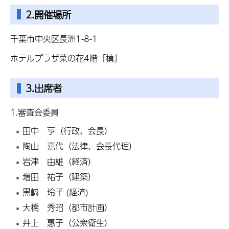
2.開催場所
千葉市中央区長洲1-8-1
ホテルプラザ菜の花4階「槙」
3.出席者
1.審査会委員
田中 亨（行政、会長）
陶山 嘉代（法律、会長代理）
岩津 由雄（経済）
増田 祐子（建築）
黒﨑 玲子 (経済)
大橋 秀昭（都市計画）
井上 惠子（公衆衛生）