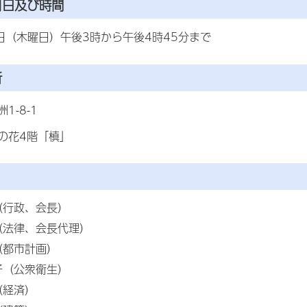
月日及び時間
4日（木曜日）午後3時から午後4時45分まで
所
1-8-1
の花4階「槙」
（行政、会長）
（法律、会長代理）
（都市計画）
子（公衆衛生）
（経済）