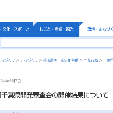
・文化・スポーツ
しごと・産業・観光
環境・まちづ
まちづくり
>
まちづくり
>
都市計画・市街地整備
>
開発行為
>
千葉
24)年6月7日
回千葉県開発審査会の開催結果について