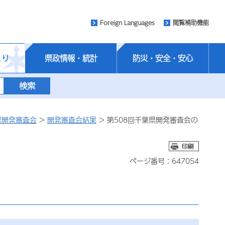
Foreign Languages
閲覧補助機能
くり
県政情報・統計
防災・安全・安心
県開発審査会
>
開発審査会結果
> 第508回千葉県開発審査会の
ページ番号：647054