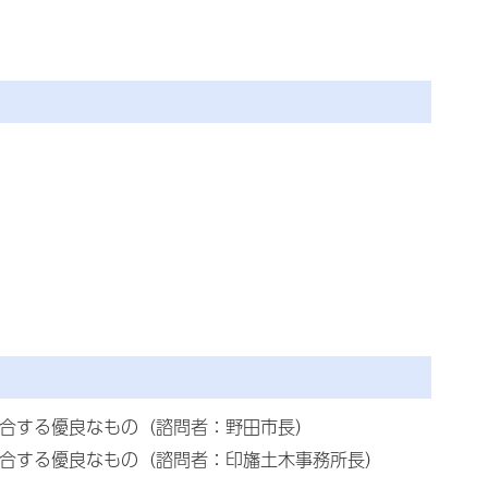
適合する優良なもの（諮問者：野田市長）
適合する優良なもの（諮問者：印旛土木事務所長）