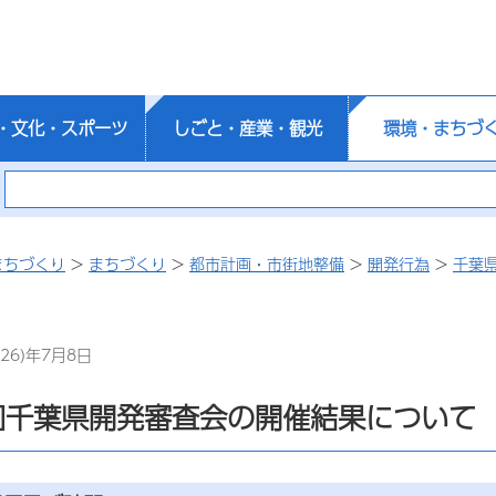
・文化・スポーツ
しごと・産業・観光
環境・まちづ
まちづくり
>
まちづくり
>
都市計画・市街地整備
>
開発行為
>
千葉
26)年7月8日
回千葉県開発審査会の開催結果について