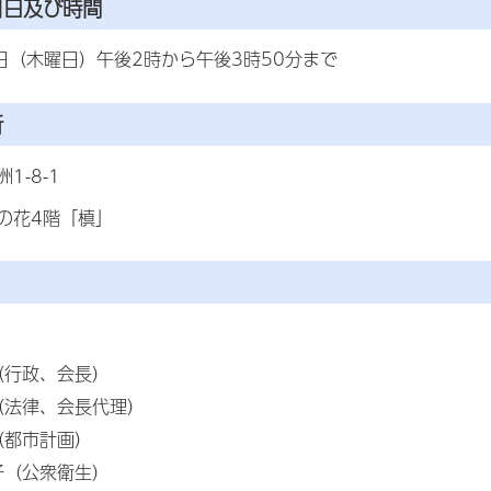
月日及び時間
5日（木曜日）午後2時から午後3時50分まで
所
1-8-1
の花4階「槙」
（行政、会長）
（法律、会長代理）
（都市計画）
子（公衆衛生）