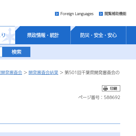
Foreign Languages
閲覧補助機能
くり
県政情報・統計
防災・安全・安心
県開発審査会
>
開発審査会結果
> 第501回千葉県開発審査会の
ページ番号：588692