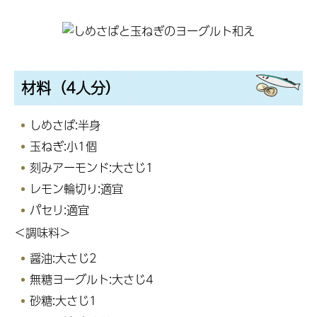
材料（4人分）
しめさば:半身
玉ねぎ:小1個
刻みアーモンド:大さじ1
レモン輪切り:適宜
パセリ:適宜
＜調味料＞
醤油:大さじ2
無糖ヨーグルト:大さじ4
砂糖:大さじ1