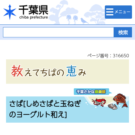
検索・メニュ
千葉県
ー
ページ番号：316650
さば[しめさばと玉ねぎ
のヨーグルト和え]