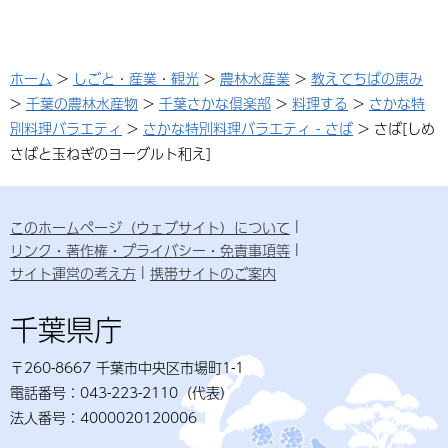
ホーム
>
しごと・産業・観光
>
農林水産業
>
教えてちばの恵み
>
千葉の農林水産物
>
千葉さかな倶楽部
>
料理する
>
さかな特
別料理バラエティ
>
さかな特別料理バラエティ - さば
> さば[しめ
さばと玉ねぎのヨーグルト和え]
このホームページ（ウェブサイト）について
リンク・著作権・プライバシー・免責事項等
サイト運営の考え方
携帯サイトのご案内
千葉県庁
〒260-8667 千葉市中央区市場町1-1
電話番号：043-223-2110（代表）
法人番号：4000020120006