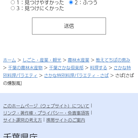
1：見つけやすかった
2：ふつう
3：見つけにくかった
ホーム
>
しごと・産業・観光
>
農林水産業
>
教えてちばの恵み
>
千葉の農林水産物
>
千葉さかな倶楽部
>
料理する
>
さかな特
別料理バラエティ
>
さかな特別料理バラエティ - さば
> さば[さば
の燻製風]
このホームページ（ウェブサイト）について
リンク・著作権・プライバシー・免責事項等
サイト運営の考え方
携帯サイトのご案内
千葉県庁