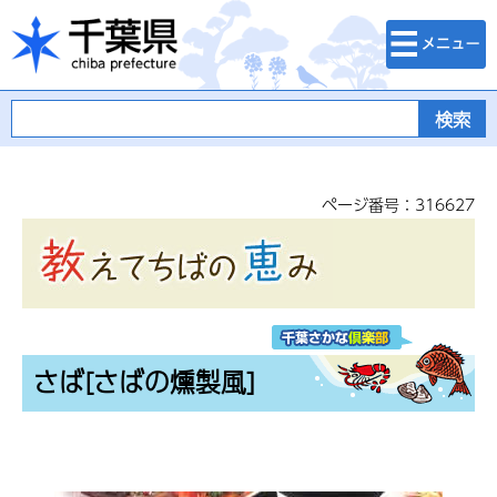
検索・メニュ
千葉県
ー
ページ番号：316627
さば[さばの燻製風]