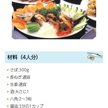
材料（4人分）
さば:300g
長ねぎ:適宜
生姜:適宜
酒:大さじ1
八角:2～3粒
醤油:3分の1カップ