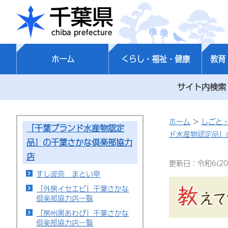
千葉県
ホーム
くらし・福祉・健康
教育
サイト内検索
ホーム
>
しごと
「千葉ブランド水産物認定
ド水産物認定品」
品」の千葉さかな倶楽部協力
店
更新日：令和6(20
すし波奈 まとい亭
「外房イセエビ」千葉さかな
倶楽部協力店一覧
「房州黒あわび」千葉さかな
倶楽部協力店一覧