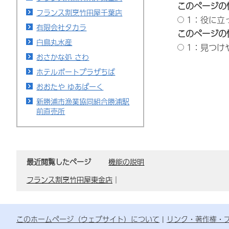
このページの
フランス割烹竹田屋千葉店
1：役に立
有限会社タカラ
このページの
白鳥丸水産
1：見つけ
おさかな処 さわ
ホテルポートプラザちば
おおたや ゆあぱーく
新勝浦市漁業協同組合勝浦駅
前直売所
最近閲覧したページ
機能の説明
フランス割烹竹田屋東金店
｜
このホームページ（ウェブサイト）について
リンク・著作権・