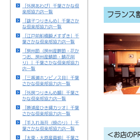
「外房あわび」千葉さかな倶
楽部協力店一覧
フランス
「銚子つりきんめ」千葉さか
な倶楽部協力店一覧
「江戸前船橋瞬〆すずき」千
葉さかな倶楽部協力店一覧
「房州節（房州産鰹節・花か
つお、房州産鯖節・鯖花削
り）」千葉さかな倶楽部協力
店一覧
「三番瀬ホンビノス貝」千葉
さかな倶楽部協力店一覧
「外房つりきんめ鯛」千葉さ
かな倶楽部協力店一覧
「勝浦産ひき縄カツオ」千葉
さかな倶楽部協力店一覧
「手入れ海苔（焼のり）」千
葉さかな倶楽部協力店一覧
＜お店のP
「太東・大原産真蛸」千葉さ