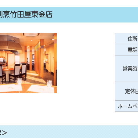
割烹竹田屋東金店
住所
電話
営業時
定休
ホームペ
R＞