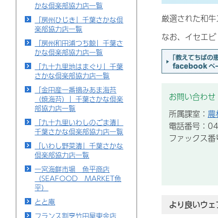
かな倶楽部協力店一覧
厳選された和牛
「房州ひじき」千葉さかな倶
楽部協力店一覧
なお、イセエビ
「房州和田浦つち鯨」千葉さ
かな倶楽部協力店一覧
「九十九里地はまぐり」千葉
さかな倶楽部協力店一覧
「金田産一番摘みあま海苔
お問い合わせ
（焼海苔）」千葉さかな倶楽
部協力店一覧
所属課室：
農
「九十九里いわしのごま漬」
電話番号：043
千葉さかな倶楽部協力店一覧
ファックス番号：
「いわし野菜漬」千葉さかな
倶楽部協力店一覧
一宮海鮮市場 魚平商店
（SEAFOOD MARKET魚
平）
とと庵
より良いウェ
フランス割烹竹田屋東金店