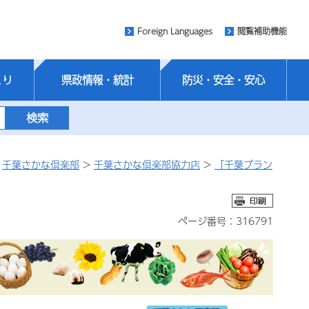
Foreign Languages
閲覧補助機能
くり
県政情報・統計
防災・安全・安心
>
千葉さかな倶楽部
>
千葉さかな倶楽部協力店
>
「千葉ブラン
ページ番号：316791