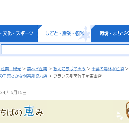
・文化・スポーツ
しごと・産業・観光
環境・まちづ
・産業・観光
>
農林水産業
>
教えてちばの恵み
>
千葉の農林水産物
の千葉さかな倶楽部協力店
> フランス割烹竹田屋東金店
24)年5月15日