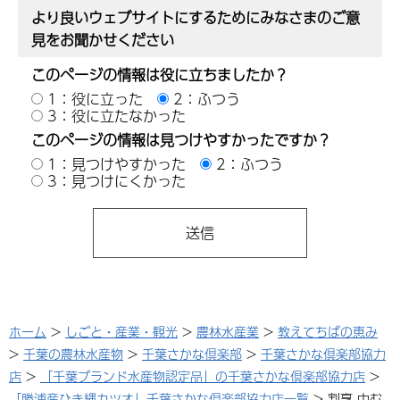
より良いウェブサイトにするためにみなさまのご意
見をお聞かせください
このページの情報は役に立ちましたか？
1：役に立った
2：ふつう
3：役に立たなかった
このページの情報は見つけやすかったですか？
1：見つけやすかった
2：ふつう
3：見つけにくかった
ホーム
>
しごと・産業・観光
>
農林水産業
>
教えてちばの恵み
>
千葉の農林水産物
>
千葉さかな倶楽部
>
千葉さかな倶楽部協力
店
>
「千葉ブランド水産物認定品」の千葉さかな倶楽部協力店
>
「勝浦産ひき縄カツオ」千葉さかな倶楽部協力店一覧
> 割烹 中む