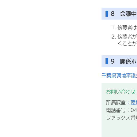
8 会議
傍聴者は
傍聴者が
くことが
9 関係
千葉県環境審議
お問い合わせ
所属課室：
環
電話番号：043
ファックス番号：