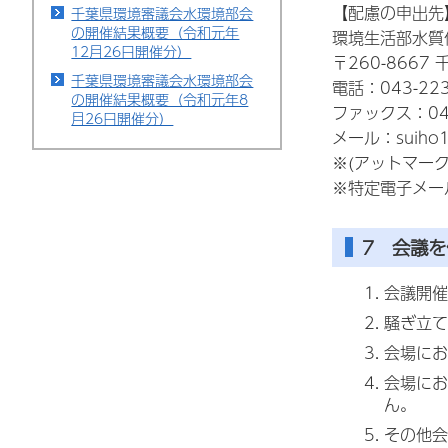
【配慮の申出先
千葉県環境審議会水環境部会
の開催結果概要（令和元年
環境生活部水質
12月26日開催分）
〒260-8667
千葉県環境審議会水環境部会
電話：043-223
の開催結果概要（令和元年8
ファックス：043
月26日開催分）
メール：suiho1(
※(アットマー
※特定電子メー
7 会議
会議開催
騒ぎ立て
会場にお
会場にお
ん。
その他会