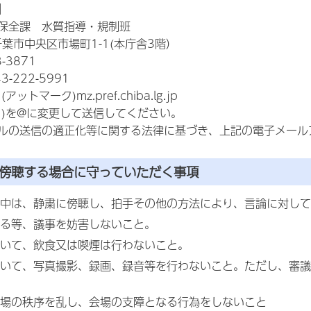
】
保全課 水質指導・規制班
 千葉市中央区市場町1-1(本庁舎3階）
-3871
-222-5991
アットマーク)mz.pref.chiba.lg.jp
ク)を@に変更して送信してください。
ルの送信の適正化等に関する法律に基づき、上記の電子メール
を傍聴する場合に守っていただく事項
中は、静粛に傍聴し、拍手その他の方法により、言論に対して
る等、議事を妨害しないこと。
いて、飲食又は喫煙は行わないこと。
いて、写真撮影、録画、録音等を行わないこと。ただし、審議
場の秩序を乱し、会場の支障となる行為をしないこと