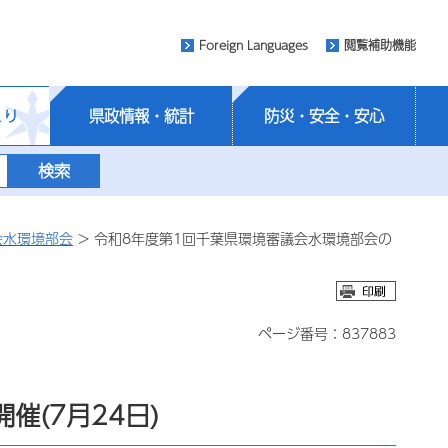
Foreign Languages
閲覧補助機能
くり
県政情報・統計
防災・安全・安心
会水環境部会
> 令和8年度第1回千葉県環境審議会水環境部会の
ページ番号：837883
催(7月24日)