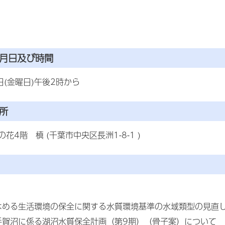
年月日及び時間
日(金曜日)午後2時から
所
花4階 槙 (千葉市中央区長洲1-8-1 )
はめる生活環境の保全に関する水質環境基準の水域類型の見直し
手賀沼に係る湖沼水質保全計画（第9期）（骨子案）について