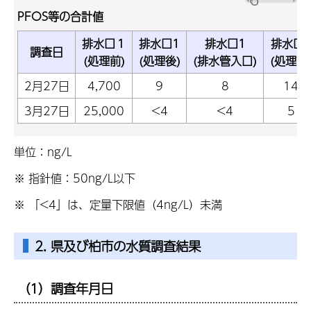
PFOS等の合計値
排水口１
排水口1
排水口1
排水口
調査日
(処理前)
(処理後)
(排水管入口)
(処理前
2月27日
4,700
9
8
14
3月27日
25,000
<4
<4
5
単位：ng/L
※ 指針値：50ng/L以下
※ 「<4」は、定量下限値（4ng/L）未満
2. 県及び柏市の水質調査結果
（1）調査年月日