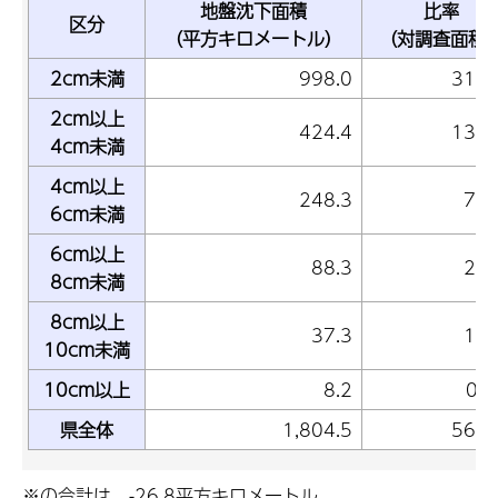
地盤沈下面積
比率
区分
（平方キロメートル）
（対調査面積
2cm未満
998.0
31.
2cm以上
424.4
13.
4cm未満
4cm以上
248.3
7.
6cm未満
6cm以上
88.3
2.
8cm未満
8cm以上
37.3
1.
10cm未満
10cm以上
8.2
0.
県全体
1,804.5
56.
※の合計は、-26.8平方キロメートル