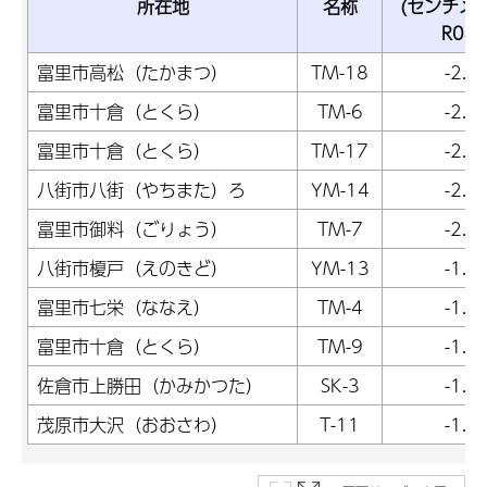
所在地
名称
(センチメ
R04
富里市高松（たかまつ）
TM-18
-2.4
富里市十倉（とくら）
TM-6
-2.2
富里市十倉（とくら）
TM-17
-2.1
八街市八街（やちまた）ろ
YM-14
-2.0
富里市御料（ごりょう）
TM-7
-2.0
八街市榎戸（えのきど）
YM-13
-1.9
富里市七栄（ななえ）
TM-4
-1.9
富里市十倉（とくら）
TM-9
-1.9
佐倉市上勝田（かみかつた）
SK-3
-1.8
茂原市大沢（おおさわ）
T-11
-1.7