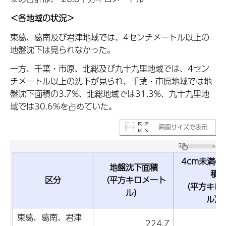
＜各地域の状況＞
東葛、葛南及び君津地域では、4センチメートル以上の
地盤沈下は見られなかった。
一方、千葉・市原、北総及び九十九里地域では、4セン
チメートル以上の沈下が見られ、千葉・市原地域では地
盤沈下面積の3.7%、北総地域では31.3%、九十九里地
域では30.6%を占めていた。
画面サイズで表示
4cm未満の
地盤沈下面積
積
区分
（平方キロメート
（平方キロ
ル）
ル）
東葛、葛南、君津
224.7