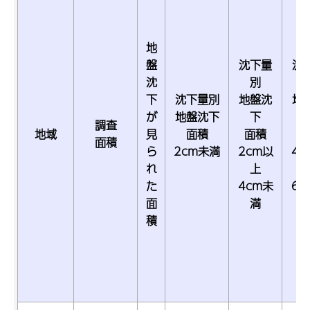
地
盤
沈下量
沈
沈
別
下
沈下量別
地盤沈
地
が
地盤沈下
下
調査
地域
見
面積
面積
面
面積
ら
2cm未満
2cm以
4c
れ
上
た
4cm未
6c
面
満
積