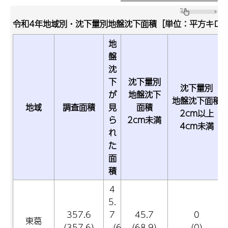
令和4年地域別・沈下量別地盤沈下面積［単位：平方キロ
地
盤
沈
下
沈下量別
沈下量別
が
地盤沈下
地盤沈下面積
地域
調査面積
見
面積
2cm以上
ら
2cm未満
4cm未満
れ
た
面
積
4
5.
357.6
7
45.7
0
東葛
（357.6）
（6
（68.9）
（0）