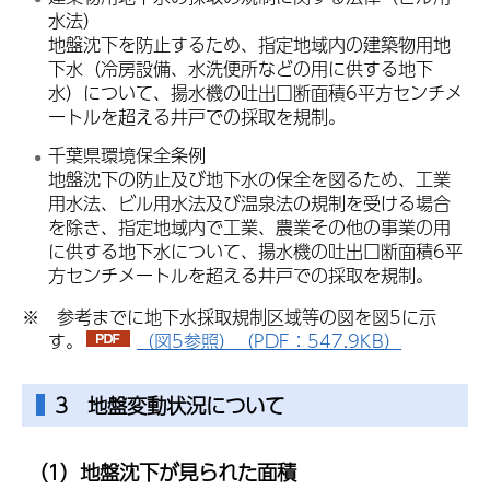
水法）
地盤沈下を防止するため、指定地域内の建築物用地
下水（冷房設備、水洗便所などの用に供する地下
水）について、揚水機の吐出口断面積6平方センチメ
ートルを超える井戸での採取を規制。
千葉県環境保全条例
地盤沈下の防止及び地下水の保全を図るため、工業
用水法、ビル用水法及び温泉法の規制を受ける場合
を除き、指定地域内で工業、農業その他の事業の用
に供する地下水について、揚水機の吐出口断面積6平
方センチメートルを超える井戸での採取を規制。
※ 参考までに地下水採取規制区域等の図を図5に示
す。
（図5参照）（PDF：547.9KB）
3 地盤変動状況について
（1）地盤沈下が見られた面積