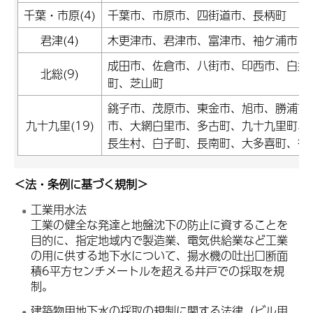
千葉・市原(4)
千葉市、市原市、四街道市、長柄町
君津(4)
木更津市、君津市、富津市、袖ケ浦市
成田市、佐倉市、八街市、印西市、白井
北総(9)
町、芝山町
銚子市、茂原市、東金市、旭市、勝浦市
九十九里(19)
市、大網白里市、多古町、九十九里町、
長生村、白子町、長南町、大多喜町、御
＜法・条例に基づく規制＞
工業用水法
工業の健全な発達と地盤沈下の防止に資することを
目的に、指定地域内で製造業、電気供給業など工業
の用に供する地下水について、揚水機の吐出口断面
積6平方センチメートルを超える井戸での採取を規
制。
建築物用地下水の採取の規制に関する法律（ビル用