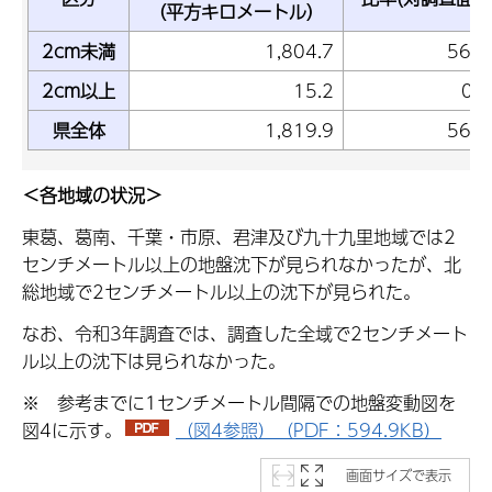
（平方キロメートル）
2cm未満
1,804.7
56.
2cm以上
15.2
0.
県全体
1,819.9
56.
＜各地域の状況＞
東葛、葛南、千葉・市原、君津及び九十九里地域では2
センチメートル以上の地盤沈下が見られなかったが、北
総地域で2センチメートル以上の沈下が見られた。
なお、令和3年調査では、調査した全域で2センチメート
ル以上の沈下は見られなかった。
※ 参考までに1センチメートル間隔での地盤変動図を
図4に示す。
（図4参照）（PDF：594.9KB）
画面サイズで表示