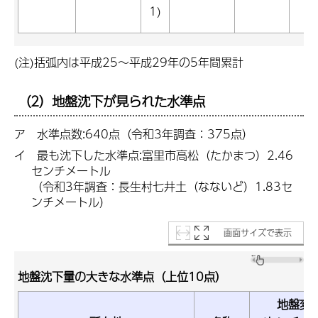
1)
(注)括弧内は平成25～平成29年の5年間累計
（2）地盤沈下が見られた水準点
ア 水準点数:640点（令和3年調査：375点）
イ 最も沈下した水準点:富里市高松（たかまつ）2.46
センチメートル
（令和3年調査：長生村七井土（なないど）1.83セ
ンチメートル
）
画面サイズで表示
地盤沈下量の大きな水準点（上位10点）
地盤変