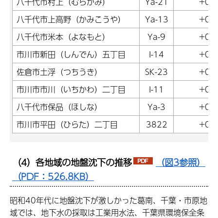
八千代市村上（むらかみ）
Ya-21
+0.
八千代市上高野（かみこうや）
Ya-13
+0.
八千代市米本（よなもと）
Ya-9
+0.
市川市新田（しんでん）五丁目
I-14
+0.
佐倉市土浮（つちうき）
SK-23
+0.
市川市市川（いちかわ）二丁目
I-11
+0.
八千代市保品（ほしな）
Ya-3
+0.
市川市平田（ひらた）二丁目
3822
+0.
（4）各地域の地盤沈下の推移
（図3参照）
（PDF：526.8KB）
昭和40年代に地盤沈下が激しかった葛南、千葉・市原地
域では、地下水の採取は工業用水法、千葉県環境保全条