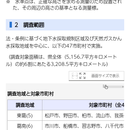
※ 水準点は、正確な高さを求める測量のため設置され
た、その周辺の高さの基準となる測量標。
2 調査範囲
法・条例に基づく地下水採取規制区域及び天然ガスかん
水採取地域を中心に、以下の47市町村で実施。
（調査対象面積は、県全体（5,156.7平方キロメート
ル）の約6割にあたる3,208.5平方キロメートル）
画面サイズで表示
調査地域と対象市町村
調査地域
対象市町村（全47
東葛(5)
松戸市、野田市、柏市、流山市、我孫子
葛南(6)
市川市、船橋市、習志野市、八千代市、