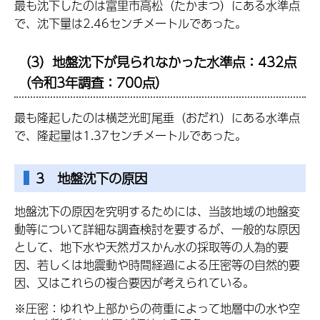
最も沈下したのは富里市高松（たかまつ）にある水準点
で、沈下量は2.46センチメートルであった。
（3）地盤沈下が見られなかった水準点：432点
（令和3年調査：700点）
最も隆起したのは横芝光町尾垂（おだれ）にある水準点
で、隆起量は1.37
センチメートル
であった。
3 地盤沈下の原因
地盤沈下の原因を究明するためには、当該地域の地盤変
動等について詳細な調査検討を要するが、一般的な原因
として、地下水や天然ガスかん水の採取等の人為的要
因、若しくは地震動や時間経過による圧密等の自然的要
因、又はこれらの複合要因が考えられている。
※圧密：ゆれや上部からの荷重によって地層中の水や空