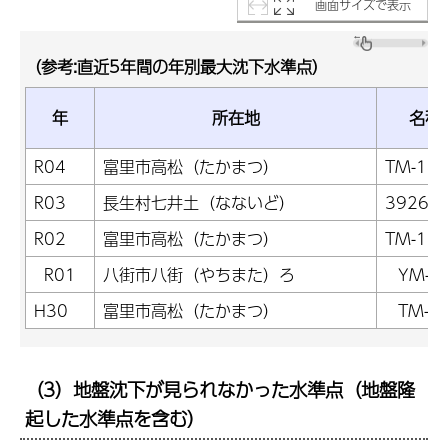
画面サイズで表示
（参考:直近5年間の年別最大沈下水準点）
年
所在地
名称
R04
富里市高松（たかまつ）
TM-18
R03
長生村七井土（なないど）
3926
R02
富里市高松（たかまつ）
TM-18
R01
八街市八街（やちまた）ろ
YM-1
H30
富里市高松（たかまつ）
TM-1
（3）地盤沈下が見られなかった水準点（地盤隆
起した水準点を含む）