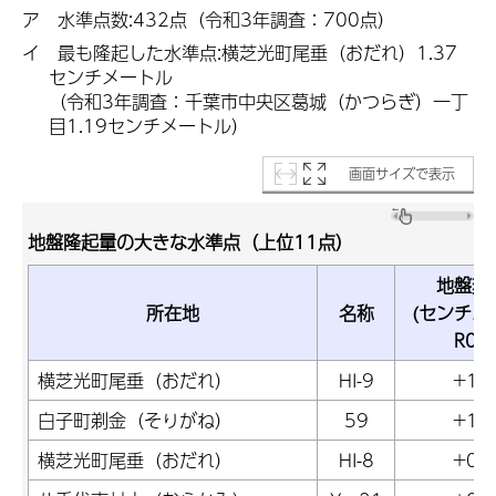
ア 水準点数:432点（令和3年調査：700点）
イ 最も隆起した水準点:横芝光町尾垂（おだれ）1.37
センチメートル
（令和3年調査：
千葉市中央区葛城（かつらぎ）一丁
目1.19センチメートル
）
画面サイズで表示
地盤隆起量の大きな水準点（上位11点）
地盤変
所在地
名称
(センチメ
R04
横芝光町尾垂（おだれ）
HI-9
+1.
白子町剃金（そりがね）
59
+1.
横芝光町尾垂（おだれ）
HI-8
+0.