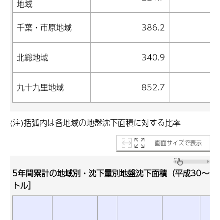
地域
(
千葉・市原地域
386.2
(
北総地域
340.9
(
九十九里地域
852.7
(
(注)括弧内は各地域の地盤沈下面積に対する比率
画面サイズで表示
5年間累計の地域別・沈下量別地盤沈下面積（平成30～令
トル］