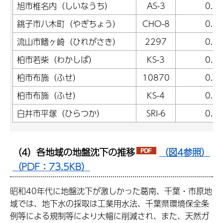
旭市椎名内（しいなうち）
AS-3
0.5
銚子市八木町（やぎちょう）
CHO-8
0.5
流山市鰭ヶ崎（ひれがさき）
2297
0.5
柏市若柴（わかしば）
KS-3
0.5
柏市布施（ふせ）
10870
0.5
柏市布施（ふせ）
KS-4
0.5
白井市平塚（ひらつか）
SRI-6
0.5
（4）各地域の地盤沈下の推移
（図4参照）
（PDF：73.5KB）
昭和40年代に地盤沈下が激しかった葛南、千葉・市原地
域では、地下水の採取は工業用水法、千葉県環境保全条
例等による規制等により大幅に削減され、また、天然ガ