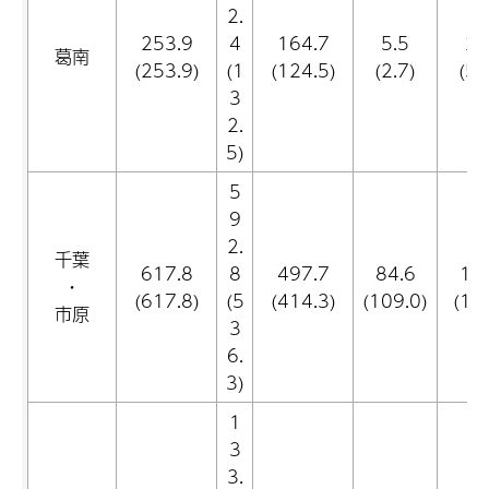
2.
253.9
4
164.7
5.5
2.
葛南
(253.9)
(1
(124.5)
(2.7)
(5.
3
2.
5)
5
9
2.
千葉
617.8
8
497.7
84.6
10
・
(617.8)
(5
(414.3)
(109.0)
(12.
市原
3
6.
3)
1
3
3.