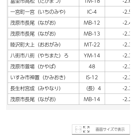
富里市高松（たかまつ）
TM-18
-2.63
一宮町一宮（いちのみや）
IC-4
-2.55
茂原市長尾（ながお）
MB-12
-2.49
茂原市長尾（ながお）
MB-13
-2.39
睦沢町大上（おおがみ）
MT-22
-2.38
八街市八街（やちまた）ろ
YM-14
-2.36
茂原市萱場（かやば）
48
-2.35
いすみ市神置（かみおき）
IS-12
-2.30
長生村宮成（みやなり）
（長）4
-2.30
茂原市長尾（ながお）
MB-14
-2.29
画面サイズで表示