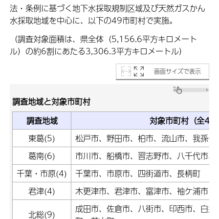
法・条例に基づく地下水採取規制区域及び天然ガスかん
水採取地域を中心に、以下の49市町村で実施。
（調査対象面積は、県全体（5,156.6平方キロメート
ル）の約6割にあたる
3,306.3平方キロメートル
）
画面サイズで表示
調査地域と対象市町村
調査地域
対象市町村（全47
東葛(5)
松戸市、野田市、柏市、流山市、我孫子
葛南(6)
市川市、船橋市、習志野市、八千代市、
千葉・市原(4)
千葉市、市原市、四街道市、長柄町
君津(4)
木更津市、君津市、富津市、袖ケ浦市
成田市、佐倉市、八街市、印西市、白井
北総(9)