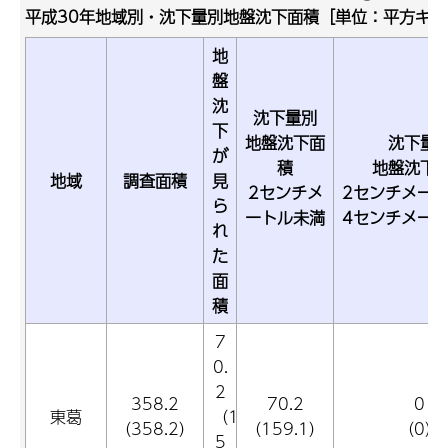
平成30年地域別・沈下量別地盤沈下面積［単位：平方キ
地
盤
沈
沈下量別
下
地盤沈下面
沈下量
が
積
地盤沈下
地域
調査面積
見
2センチメ
2センチメー
ら
ートル未満
4センチメー
れ
た
面
積
7
0.
2
358.2
70.2
0
東葛
（1
（358.2）
（159.1）
（0）
5