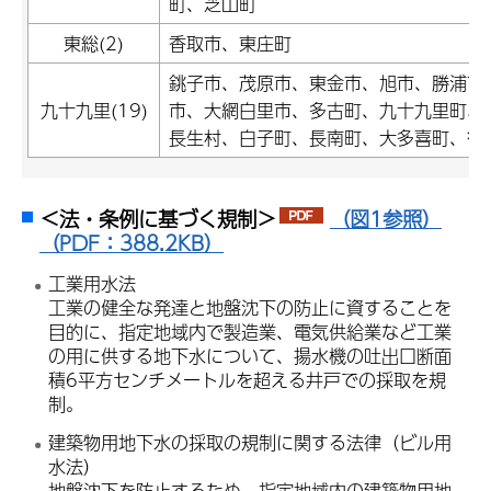
町、芝山町
東総(2)
香取市、東庄町
銚子市、茂原市、東金市、旭市、勝浦市
九十九里(19)
市、大網白里市、多古町、九十九里町、
長生村、白子町、長南町、大多喜町、御
＜法・条例に基づく規制＞
（図1参照）
（PDF：388.2KB）
工業用水法
工業の健全な発達と地盤沈下の防止に資することを
目的に、指定地域内で製造業、電気供給業など工業
の用に供する地下水について、揚水機の吐出口断面
積6平方センチメートルを超える井戸での採取を規
制。
建築物用地下水の採取の規制に関する法律（ビル用
水法）
地盤沈下を防止するため、指定地域内の建築物用地