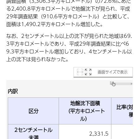
調査面積（3,306.3平方キロメートル）の72.6%にあた
る2,400.8平方キロメートルで地盤沈下が見られ、平成
29年調査結果（910.6平方キロメートル）と比較して、
面積は1,490.2平方キロメートル増加した。
なお、2センチメートル以上の沈下が見られた地域は69.
3平方キロメートルであり、平成29年調査結果に比べ6
9.3平方キロメートル増加しており、4センチメートル以
上の沈下は見られなかった。
画面サイズで表示
内訳
地盤沈下面積
比率(対調
区分
（平方キロメート
積)
ル）
2センチメートル
2,331.5
7
未満