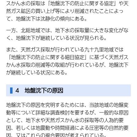
スかん水の採取は「地盤沈下の防止に関する協定」や天
然ガス鉱区の買い上げ等により削減されたことによっ
て、地盤沈下は沈静化の傾向にある。
一方、北総地域では、地下水の採取量に大きな変化がな
く、地盤沈下が継続している状況が見られる。
また、天然ガス採取が行われている九十九里地域では
「地盤沈下の防止に関する細目協定」に基づく天然ガス
かん水採取の削減等の取組が行われているが、地盤沈下
が継続している状況にある。
4 地盤沈下の原因
地盤沈下の原因を究明するためには、当該地域の地盤変
動等について詳細な調査検討を要するが、一般的な原因
として、地下水や天然ガスかん水の採取等の人為的要
因、若しくは地震動や時間経過による圧密等の自然的要
因、又はこれらの複合要因が考えられている。