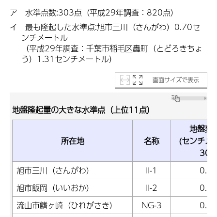
ア 水準点数:303点（平成29年調査：820点）
イ 最も隆起した水準点:旭市三川（さんがわ）0.70セ
ンチメートル
（平成29
年調査：千葉市稲毛区轟町（とどろきちょ
う）1.31センチメートル
）
画面サイズで表示
地盤隆起量の大きな水準点（上位11点）
地盤変
所在地
名称
(センチメ
30
旭市三川（さんがわ）
II-1
0.7
旭市飯岡（いいおか）
II-2
0.6
流山市鰭ヶ崎（ひれがさき）
NG-3
0.5