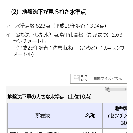
（2）地盤沈下が見られた水準点
ア 水準点数:823点（平成29年調査：304点）
イ 最も沈下した水準点:富里市高松（たかまつ）
2.63
センチメートル
（平成29年調査：佐倉市米戸（こめど）1.64
センチ
メートル）
画面サイズで表示
地盤沈下量の大きな水準点（上位10点）
地盤変
所在地
名称
(センチメー
30年