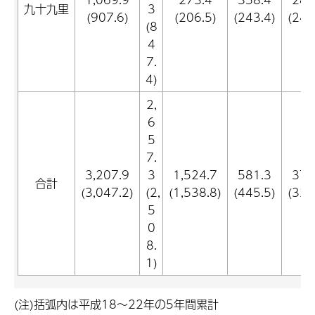
九十九里
3
(907.6)
(206.5)
(243.4)
(248
(8
4
7.
4)
2,
6
5
7.
3,207.9
3
1,524.7
581.3
370
合計
(3,047.2)
(2,
(1,538.8)
(445.5)
(328
5
0
8.
1)
(注)括弧内は平成18～22年の5年間累計