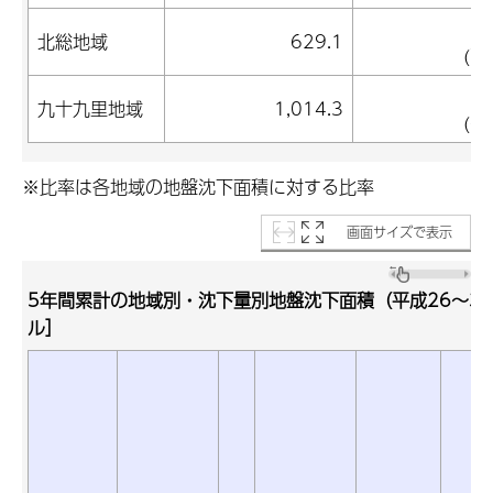
4
北総地域
629.1
(75
6
九十九里地域
1,014.3
(62
※比率は各地域の地盤沈下面積に対する比率
画面サイズで表示
5年間累計の地域別・沈下量別地盤沈下面積（平成26～3
ル］