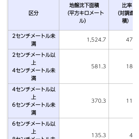
地盤沈下面積
比率
区分
（平方キロメート
（対調査
ル）
積）
2センチメートル未
1,524.7
47.
満
2センチメートル以
上
581.3
18.
4センチメートル未
満
4センチメートル以
上
370.3
11.
6センチメートル未
満
6センチメートル以
上
135.3
4.