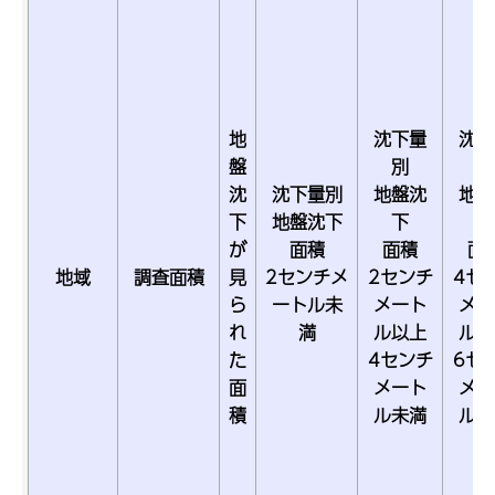
地
沈下量
沈下
盤
別
別
沈
沈下量別
地盤沈
地盤
下
地盤沈下
下
下
が
面積
面積
面
地域
調査面積
見
2センチメ
2センチ
4セ
ら
ートル未
メート
メー
れ
満
ル以上
ル以
た
4センチ
6セ
面
メート
メー
積
ル未満
ル未