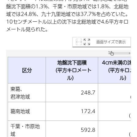
盤沈下面積の1.3%、千葉・市原地域では1.8%、北総地
域では24.8%、九十九里地域では37.7%を占めていた。
10センチメートル以上の沈下は北総地域で4.6平方キロ
メートル見られた。
画面サイズで表示
地盤沈下面積
4cm未満の沈
区分
（平方キロメート
（平方キロメ
ル）
ル）
東葛、
2
248.7
君津地域
(1
1
葛南地域
172.4
(98
千葉・市原地
5
592.8
域
(98