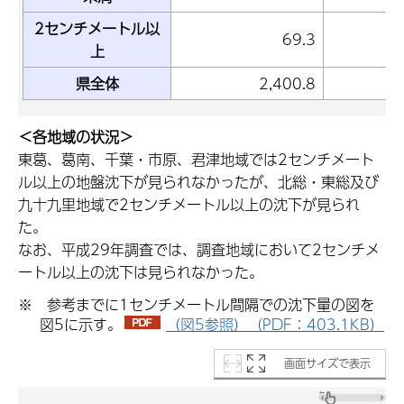
2センチメートル以
69.3
上
県全体
2,400.8
7
＜各地域の状況＞
東葛、葛南、千葉・市原、君津地域では2センチメート
ル以上の地盤沈下が見られなかったが、北総・東総及び
九十九里地域で2センチメートル以上の沈下が見られ
た。
なお、平成29年調査では、調査地域において2センチメ
ートル以上の沈下は見られなかった。
※ 参考までに1センチメートル間隔での沈下量の図を
図5に示す。
（図5参照）（PDF：403.1KB）
画面サイズで表示