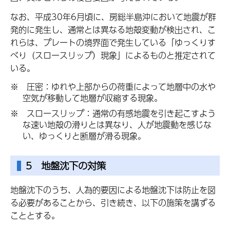
なお、平成30年6月頃に、房総半島沖において地震が群
発的に発生し、通常とは異なる地殻変動が検出され、こ
れらは、プレートの境界面で発生している「ゆっくりす
べり（スロースリップ）現象」によるものと推定されて
いる。
※ 圧密：ゆれや上部からの荷重によって地層中の水や
空気が移動して地層が収縮する現象。
※ スロースリップ：通常の有感地震を引き起こすよう
な速い地殻の滑りとは異なり、人が地震動を感じな
い、ゆっくりと断層が滑る現象。
5 地盤沈下の対策
地盤沈下のうち、人為的要因による地盤沈下は防止を図
る必要があることから、引き続き、以下の施策を講ずる
こととする。