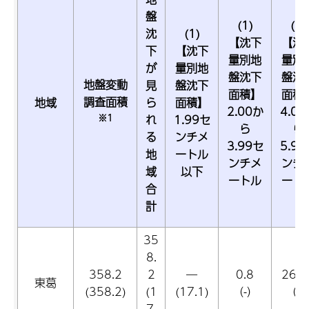
盤
(1)
(1)
沈
(1)
【沈下
【沈
下
【沈下
量別地
量別
が
量別地
盤沈下
盤沈
地盤変動
見
盤沈下
面積】
面積
調査面積
地域
ら
面積】
2.00か
4.00
※1
れ
1.99セ
ら
ら
る
ンチメ
3.99セ
5.99
地
ートル
ンチメ
ンチ
域
以下
ートル
ート
合
計
35
8.
358.2
2
―
0.8
268.
東葛
(358.2)
(1
(17.1)
（-）
（-
7.