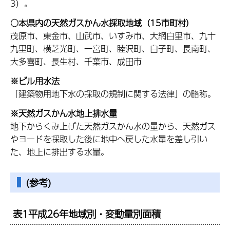
3）。
○本県内の天然ガスかん水採取地域（15市町村）
茂原市、東金市、山武市、いすみ市、大網白里市、九十
九里町、横芝光町、一宮町、睦沢町、白子町、長南町、
大多喜町、長生村、千葉市、成田市
※ビル用水法
「建築物用地下水の採取の規制に関する法律」の略称。
※天然ガスかん水地上排水量
地下からくみ上げた天然ガスかん水の量から、天然ガス
やヨードを採取した後に地中へ戻した水量を差し引い
た、地上に排出する水量。
(参考)
表1平成26年地域別・変動量別面積