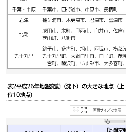
千葉・市原
千葉市、四街道市、市原市、長柄町
君津
袖ケ浦市、木更津市、君津市、富津市
成田市、栄町、印西市、白井市、佐倉市、
北総
芝山町、八街市
銚子市、多古町、旭市、匝瑳市、横芝光町
九十九里
九十九里町、大網白里市、白子町、茂原市
一宮町、睦沢町、いすみ市、大多喜町、勝
表2平成26年地盤変動（沈下）の大きな地点（上
位10地点）
画面サイズで表示
【地盤変動