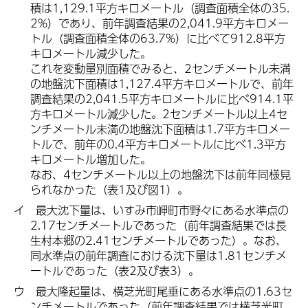
積は1,129.1平方キロメートル（調査面積全体の35.
2%）であり、前年調査結果の2,041.9平方キロメー
トル（調査面積全体の63.7%）に比べて912.8平方
キロメートル減少した。
これを変動量別面積でみると、2センチメートル未満
の地盤沈下面積は1,127.4平方キロメートルで、前年
調査結果の2,041.5平方キロメートルに比べ914.1平
方キロメートル減少した。2センチメートル以上4セ
ンチメートル未満の地盤沈下面積は1.7平方キロメー
トルで、前年の0.4平方キロメートルに比べ1.3平方
キロメートル増加した。
なお、4センチメートル以上の地盤沈下は前年同様見
られなかった（表1及び図1）。
イ 最大沈下量は、いすみ市岬町市野々にある水準点の
2.17センチメートルであった（前年調査結果では長
生村本郷の2.41センチメートルであった）。なお、
同水準点の前年調査における沈下量は1.81センチメ
ートルであった（表2及び表3）。
ウ 最大隆起量は、横芝光町尾垂にある水準点の1.63セ
ンチメートルであった（前年調査結果では横芝光町