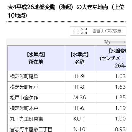
表4平成26地盤変動（隆起）の大きな地点（上位
10地点）
画面サイズで表示
【地盤変動
【水準点】
【水準点】
(センチメート
所在地
名称
26年
横芝光町尾垂
HI-9
1.63
横芝光町尾垂
HI-8
1.63
松戸市金ケ作
M-36
1.35
横芝光町木戸
HI-6
1.19
九十九里町真亀
KU-1
1.00
習志野市屋敷三丁目
N-10
0.93