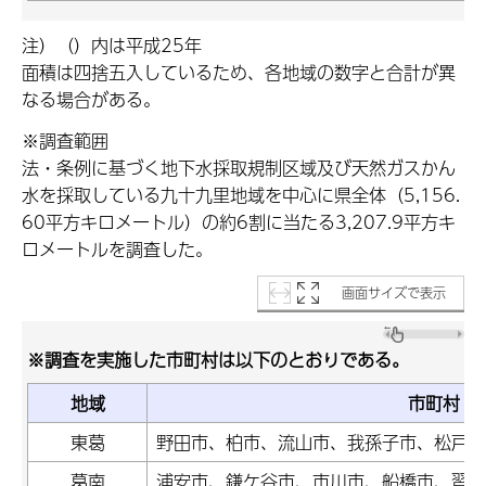
注）（）内は平成25年
面積は四捨五入しているため、各地域の数字と合計が異
なる場合がある。
※調査範囲
法・条例に基づく地下水採取規制区域及び天然ガスかん
水を採取している九十九里地域を中心に県全体（5,156.
60平方キロメートル）の約6割に当たる3,207.9平方キ
ロメートルを調査した。
画面サイズで表示
※調査を実施した市町村は以下のとおりである。
地域
市町村
東葛
野田市、柏市、流山市、我孫子市、松戸市
葛南
浦安市、鎌ケ谷市、市川市、船橋市、習志