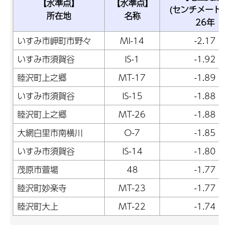
【水準点】
【水準点】
(センチメートル
所在地
名称
26年
いすみ市岬町市野々
MI-14
-2.17
いすみ市須賀谷
IS-1
-1.92
睦沢町上之郷
MT-17
-1.89
いすみ市須賀谷
IS-15
-1.88
睦沢町上之郷
MT-26
-1.88
大網白里市南横川
O-7
-1.85
いすみ市須賀谷
IS-14
-1.80
茂原市萱場
48
-1.77
睦沢町妙楽寺
MT-23
-1.77
睦沢町大上
MT-22
-1.74