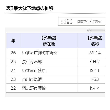
表3最大沈下地点の推移
画面サイズで表示
【水準点】
【水準点】
年
所在地
名称
26
いすみ市岬町市野々
MI-14
25
長生村本郷
CH-2
24
いすみ市荻原
IS-11
23
市川市塩浜
I-53
22
習志野市藤崎
N-14