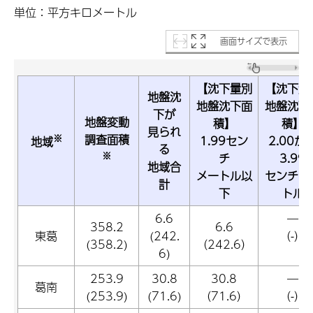
単位：平方キロメートル
画面サイズで表示
【沈下量別
【沈下量
地盤沈
地盤沈下面
地盤沈下
下が
地盤変動
積】
積】
見られ
※
調査面積
1.99セン
2.00か
地域
る
※
チ
3.99
地域合
メートル以
センチメ
計
下
トル
6.6
―
358.2
6.6
東葛
(242.
（-）
(358.2)
（242.6）
6)
253.9
30.8
30.8
―
葛南
(253.9)
(71.6)
（71.6）
（-）