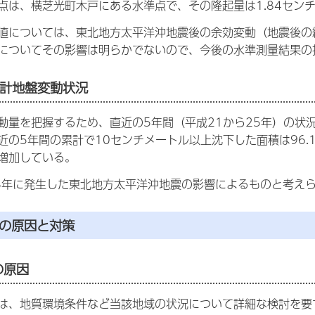
点は、横芝光町木戸にある水準点で、その隆起量は1.84セン
値については、東北地方太平洋沖地震後の余効変動（地震後の
についてその影響は明らかでないので、今後の水準測量結果の
累計地盤変動状況
動量を把握するため、直近の5年間（平成21から25年）の状況
近の5年間の累計で10センチメートル以上沈下した面積は96.
増加している。
3年に発生した東北地方太平洋沖地震の影響によるものと考えら
下の原因と対策
の原因
は、地質環境条件など当該地域の状況について詳細な検討を要