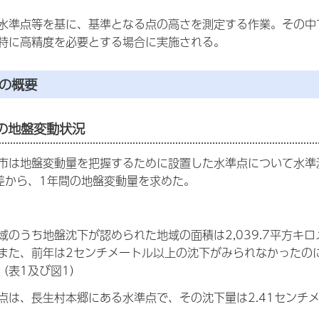
水準点等を基に、基準となる点の高さを測定する作業。その中
特に高精度を必要とする場合に実施される。
果の概要
年の地盤変動状況
市は地盤変動量を把握するために設置した水準点について水準測
差から、1年間の地盤変動量を求めた。
域のうち地盤沈下が認められた地域の面積は2,039.7平方キロ
また、前年は2センチメートル以上の沈下がみられなかったの
（表1及び図1）
点は、長生村本郷にある水準点で、その沈下量は2.41センチ