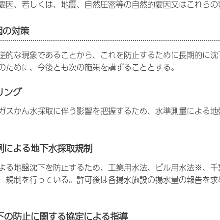
要因、若しくは、地震、自然圧密等の自然的要因又はこれらの
因の対策
逆的な現象であることから、これを防止するために長期的に沈
のために、今後とも次の施策を講ずることとする。
リング
ガスかん水採取に伴う影響を把握するため、水準測量による地
例による地下水採取規制
よる地盤沈下を防止するため、工業用水法、ビル用水法※、千
、規制を行っている。許可後は各揚水施設の揚水量の報告を求
下の防止に関する協定による指導