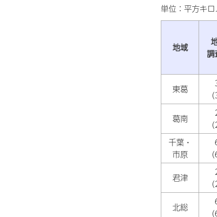
単位：平方キロ
地域
調
東葛
（
葛南
（
千葉・
市原
（
君津
（
北総
（