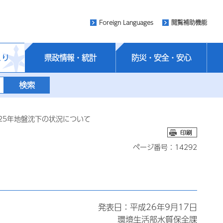
Foreign Languages
閲覧補助機能
くり
県政情報・統計
防災・安全・安心
25年地盤沈下の状況について
ページ番号：14292
発表日：平成26年9月17日
環境生活部水質保全課