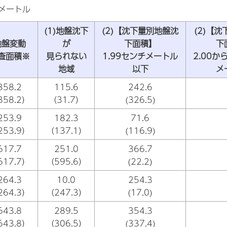
メートル
(1)地盤沈下
(2)【沈下量別地盤沈
(2)【
地盤変動
が
下面積】
下
査面積※
見られない
1.99センチメートル
2.00か
地域
以下
メ
358.2
115.6
242.6
358.2）
（31.7）
(326.5)
253.9
182.3
71.6
253.9）
（137.1）
(116.9)
617.7
251.0
366.7
617.7）
（595.6）
(22.2)
264.3
10.0
254.3
264.3）
（247.3）
(17.0)
643.8
289.5
354.3
643.8）
（306.5）
(337.4)