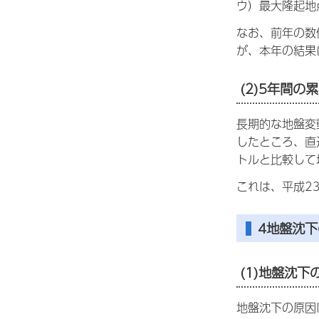
ウ）最大隆起地
なお、前年の数
が、本年の結果
(2)5年間の
長期的な地盤変
したところ、直
トルと比較して
これは、平成2
4地盤沈
(1)地盤沈下
地盤沈下の原因