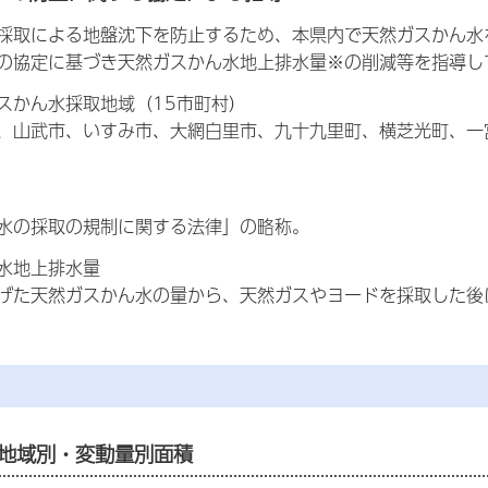
採取による地盤沈下を防止するため、本県内で天然ガスかん水
の協定に基づき天然ガスかん水地上排水量※の削減等を指導し
スかん水採取地域（15市町村）
、山武市、いすみ市、大網白里市、九十九里町、横芝光町、一
水の採取の規制に関する法律」の略称。
水地上排水量
げた天然ガスかん水の量から、天然ガスやヨードを採取した後
年地域別・変動量別面積