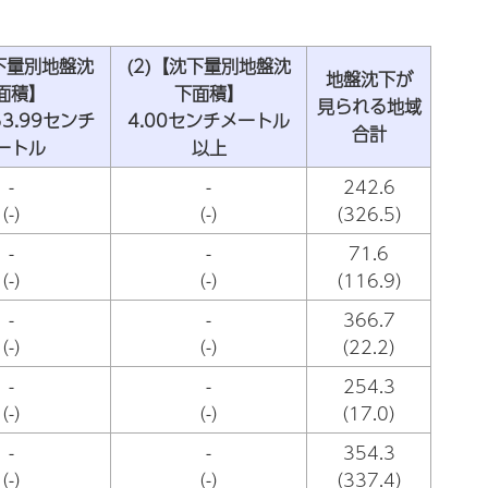
沈下量別地盤沈
(2)【沈下量別地盤沈
地盤沈下が
面積】
下面積】
見られる地域
ら3.99センチ
4.00センチメートル
合計
ートル
以上
-
-
242.6
（-）
（-）
（326.5）
-
-
71.6
（-）
（-）
（116.9）
-
-
366.7
（-）
（-）
（22.2）
-
-
254.3
（-）
（-）
（17.0）
-
-
354.3
（-）
（-）
（337.4）