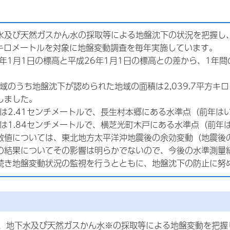
水及び天然ガスかん水の採取等による地盤沈下の状況を把握し
平方キロメートルを対象に地盤変動調査を毎年実施しています。
5年1月1日の標高と平成26年1月1日の標高との差から、1年
地域のうち地盤沈下が認められた地域の面積は2,039.7平方キロ
しました。
量は2.41センチメートルで、長生村本郷にある水準点（前年は
量は1.84センチメートルで、横芝光町木戸にある水準点（前年
数値については、東北地方太平洋沖地震後の余効変動（地震後
の結果についてその影響は明らかでないので、今後の水準測量
続き地盤変動状況の監視を行うとともに、地盤沈下の防止に努
、地下水及び天然ガスかん水※の採取等による地盤変動を把握