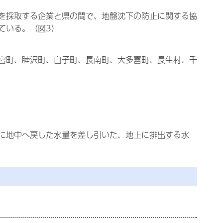
を採取する企業と県の間で、地盤沈下の防止に関する協
ている。（図3）
宮町、睦沢町、白子町、長南町、大多喜町、長生村、千
に地中へ戻した水量を差し引いた、地上に排出する水