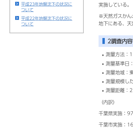
平成23年地盤沈下の状況に
実施している。
ついて
※天然ガスかん
平成22年地盤沈下の状況に
地下にある、天
ついて
2調査内容
測量方法：
測量基準日：
測量地域：東
測量規模した
測量距離：2
（内訳）
千葉県実施：97
千葉市実施：16