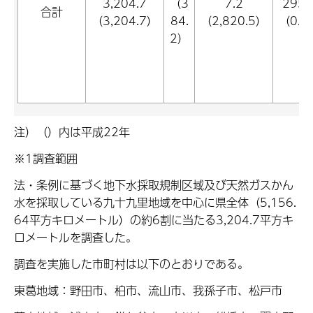
3,204.7
（3
7.2
295.
合計
（3,204.7）
84.
（2,820.5）
（0.0
2）
注）（）内は平成22年
※1調査範囲
法・条例に基づく地下水採取規制区域及び天然ガスかん
水を採取している九十九里地域を中心に県全体（5,156.
64平方キロメートル）の約6割に当たる3,204.7平方キ
ロメートルを調査した。
調査を実施した市町村は以下のとおりである。
東葛地域：野田市、柏市、流山市、我孫子市、松戸市