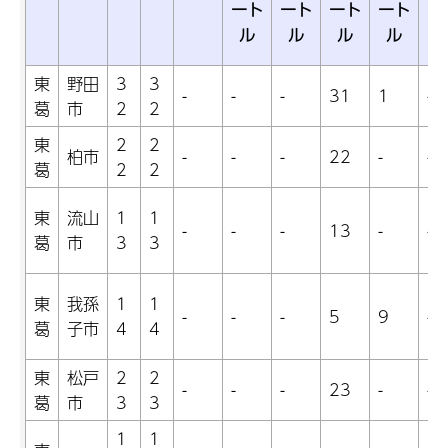
ート
ート
ート
ート
ー
ル
ル
ル
ル
東
野田
3
3
-
-
-
31
1
-
葛
市
2
2
東
2
2
柏市
-
-
-
22
-
-
葛
2
2
東
流山
1
1
-
-
-
13
-
-
葛
市
3
3
東
我孫
1
1
-
-
-
5
9
-
葛
子市
4
4
東
松戸
2
2
-
-
-
23
-
-
葛
市
3
3
1
1