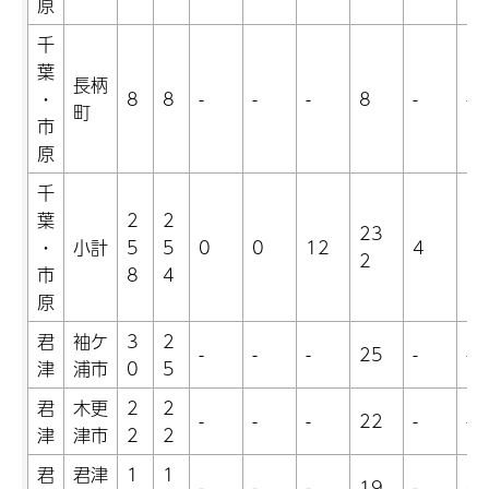
原
千
葉
長柄
・
8
8
-
-
-
8
-
-
町
市
原
千
葉
2
2
23
・
小計
5
5
0
0
12
4
2
2
市
8
4
原
君
袖ケ
3
2
-
-
-
25
-
-
津
浦市
0
5
君
木更
2
2
-
-
-
22
-
-
津
津市
2
2
君
君津
1
1
-
-
-
19
-
-