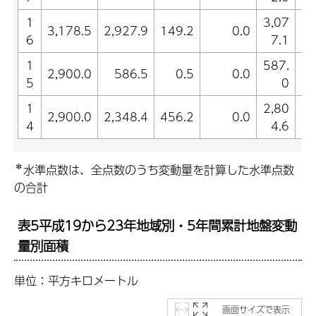
1
3,07
3,178.5
2,927.9
149.2
0.0
6
7.1
1
587.
2,900.0
586.5
0.5
0.0
5
0
1
2,80
2,900.0
2,348.4
456.2
0.0
4
4.6
＊
水準点数は、全点数のうち変動量を計算した水準点数
の合計
表5平成19から23年地域別・5年間累計地盤変動
量別面積
単位：平方キロメートル
画面サイズで表示