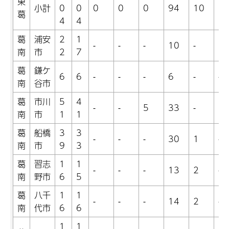
東
小計
0
0
0
0
0
94
10
0
葛
4
4
葛
浦安
2
1
-
-
-
10
-
1
南
市
2
7
葛
鎌ケ
6
6
-
-
-
6
-
-
南
谷市
葛
市川
5
4
-
-
5
33
-
1
南
市
1
1
葛
船橋
3
3
-
-
-
30
1
-
南
市
9
3
葛
習志
1
1
-
-
-
13
2
-
南
野市
6
5
葛
八千
1
1
-
-
-
14
2
-
南
代市
6
6
1
1