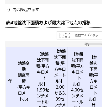
（）内は隆起を示す
表4地盤沈下面積および最大沈下地点の推移
画面サイズで表示
【地盤
【地盤
【地盤
沈下面
【地
沈下面
沈下面
地盤変
積(平
盤沈
積(平方
積(平方
動
方キロ
下面
キロメ
キロメ
は
調査面
メート
積(平
ート
ート
年
積
ル)】
方キ
ル)】
ル)】
(平方キ
2.00
ロメ
1.99セ
4.00セ
ロメー
から3.
ート
ンチメ
ンチメ
トル)
99セ
ル)】
ートル
ートル
ンチメ
計