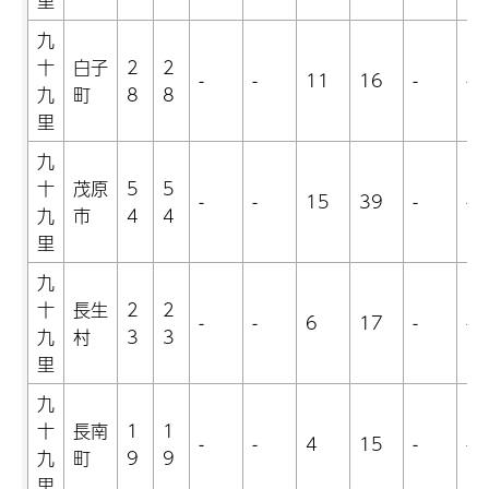
里
九
十
白子
2
2
-
-
11
16
-
-
九
町
8
8
里
九
十
茂原
5
5
-
-
15
39
-
-
九
市
4
4
里
九
十
長生
2
2
-
-
6
17
-
-
九
村
3
3
里
九
十
長南
1
1
-
-
4
15
-
-
九
町
9
9
里