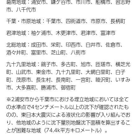
葛南地域：浦安市、鎌ケ谷市、市川市、船橋市、習志野
市、八千代市
千葉・市原地域：千葉市、四街道市、市原市、長柄町
君津地域：袖ケ浦市、木更津市、君津市、富津市
北総地域：成田市、栄町、印西市、白井市、佐倉市、
酒々井町、富里市、芝山町、八街市
九十九里地域：銚子市、多古町、旭市、匝瑳市、横芝光
町、山武市、東金市、九十九里町、大網白里町、白子
町、茂原市、長生村、長南町、一宮町、睦沢町、いすみ
市、大多喜町、勝浦市、御宿町
※2浦安市から千葉市における埋立地域においては全て
の水準点で4センチメートル以上の沈下が確認されたも
のの、東日本大震災による液状化の影響が入り組んでお
り、他地域のように沈下量別地盤沈下面積を算出するこ
とが困難な地域（74.4k平方キロメートル）。