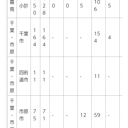
葛
10
小計
5
2
0
0
5
5
2
南
6
0
8
千
葉
1
1
千葉
15
・
6
6
-
-
-
4
2
市
4
市
4
4
原
千
葉
四街
1
1
・
-
-
-
11
-
-
道市
1
1
市
原
千
葉
市原
7
7
・
-
-
12
59
-
-
市
5
1
市