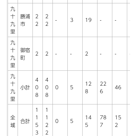
九
十
勝浦
2
2
-
3
19
-
-
-
九
市
2
2
里
九
十
御宿
2
2
-
-
2
-
-
-
九
町
里
九
4
4
十
12
22
小計
0
0
0
5
46
1
九
8
6
8
8
里
1
1
全
1
1
14
78
15
合計
0
5
1
域
5
2
5
7
2
3
2