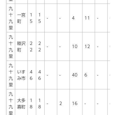
九
十
一宮
1
1
-
-
4
11
-
-
九
町
5
5
里
九
十
睦沢
2
2
-
-
10
12
-
-
九
町
2
2
里
九
十
いす
4
4
-
-
40
6
-
-
九
み市
6
6
里
九
十
大多
1
1
-
2
16
-
-
-
九
喜町
8
8
里