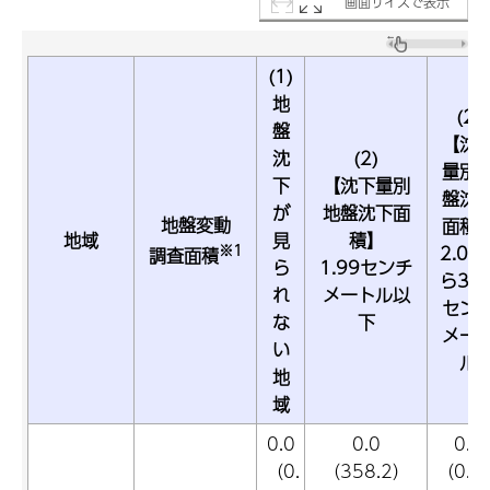
画面サイズで表示
(1)
地
(2)
盤
【沈
沈
(2)
量別
下
【沈下量別
盤沈
が
地盤沈下面
地盤変動
面積
地域
見
積】
※1
2.00
調査面積
ら
1.99センチ
ら3.9
れ
メートル以
セン
な
下
メー
い
ル
地
域
0.0
0.0
0.0
（0.
（358.2）
（0.0