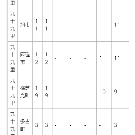
里
九
十
1
1
旭市
-
-
-
-
11
-
九
1
1
里
九
十
匝瑳
1
1
-
-
-
1
11
-
九
市
2
2
里
九
十
横芝
1
1
-
-
-
10
9
-
九
光町
9
9
里
九
十
多古
3
3
-
-
-
-
3
-
九
町