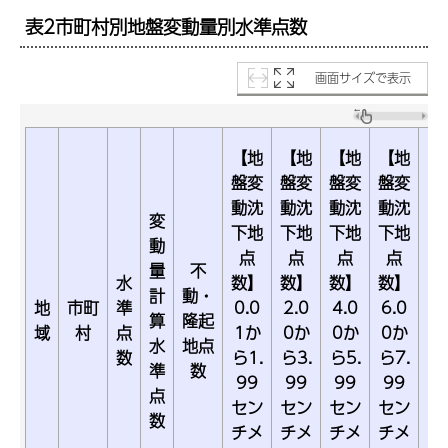
表2市町村別地盤変動量別水準点数
画面サイズで表示
【地
【地
【地
【地
【
盤変
盤変
盤変
盤変
盤
動沈
動沈
動沈
動沈
動
変
下地
下地
下地
下地
下
動
点
点
点
点
量
不
水
数】
数】
数】
数】
数
計
動・
地
市町
準
0.0
2.0
4.0
6.0
8.
算
隆起
域
村
点
1か
0か
0か
0か
0
水
地点
数
ら1.
ら3.
ら5.
ら7.
ら
準
数
99
99
99
99
9
点
セン
セン
セン
セン
セ
数
チメ
チメ
チメ
チメ
チ