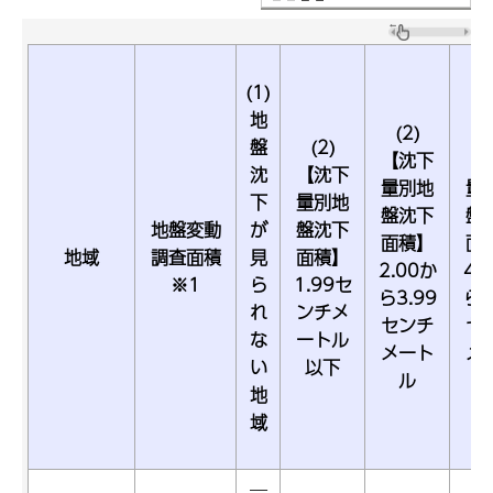
(1)
地
(2)
(
盤
(2)
【沈下
【
沈
【沈下
量別地
量
下
量別地
盤沈下
盤
地盤変動
が
盤沈下
面積】
面
地域
調査面積
見
面積】
2.00か
4.
※1
ら
1.99セ
ら3.99
ら5
れ
ンチメ
センチ
セ
な
ートル
メート
メ
い
以下
ル
地
域
―