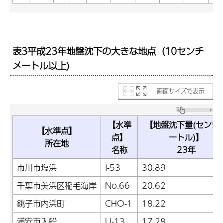
表3平成23年地盤沈下の大きな地点（10センチ
メートル以上)
画面サイズで表示
【水準
【地盤沈下量(センチ
【水準点】
点】
ートル)】
所在地
名称
23年
市川市塩浜
I-53
30.89
千葉市美浜区稲毛海岸
No.66
20.62
銚子市内浜町
CHO-1
18.22
浦安市入船
U-13
17.28