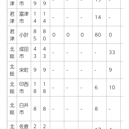
津
市
9
9
君
富津
1
1
-
-
-
14
-
-
津
市
4
4
君
8
8
小計
0
0
0
80
0
0
津
5
0
北
成田
4
4
-
-
-
-
33
1
総
市
3
3
北
栄町
9
9
-
-
-
-
9
-
総
北
印西
1
1
-
-
-
6
10
2
総
市
8
8
北
白井
8
8
-
-
-
8
-
-
総
市
北
佐倉
2
2