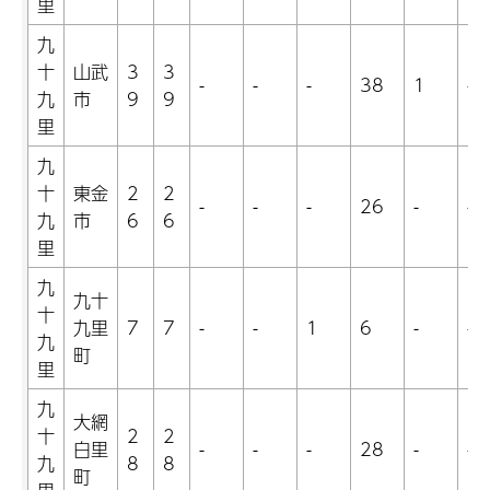
里
九
十
山武
3
3
-
-
-
38
1
-
九
市
9
9
里
九
十
東金
2
2
-
-
-
26
-
-
九
市
6
6
里
九
九十
十
九里
7
7
-
-
1
6
-
-
九
町
里
九
大網
十
2
2
白里
-
-
-
28
-
-
九
8
8
町