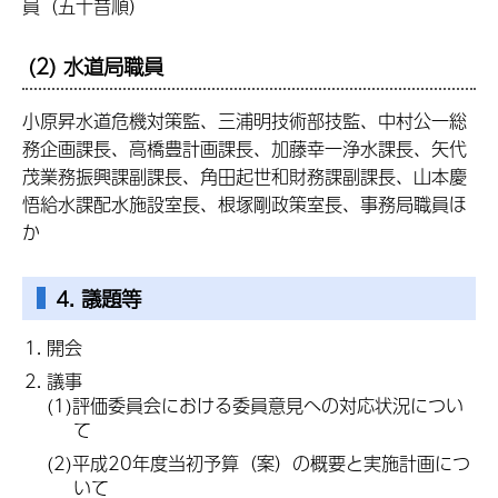
員（五十音順）
(2) 水道局職員
小原昇水道危機対策監、三浦明技術部技監、中村公一総
務企画課長、高橋豊計画課長、加藤幸一浄水課長、矢代
茂業務振興課副課長、角田起世和財務課副課長、山本慶
悟給水課配水施設室長、根塚剛政策室長、事務局職員ほ
か
4. 議題等
開会
議事
(1)評価委員会における委員意見への対応状況につい
て
(2)平成20年度当初予算（案）の概要と実施計画につ
いて