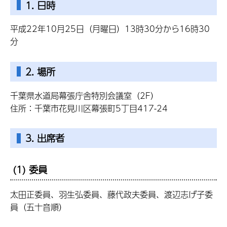
1. 日時
平成22年10月25日（月曜日）13時30分から16時30
分
2. 場所
千葉県水道局幕張庁舎特別会議室（2F）
住所：千葉市花見川区幕張町5丁目417-24
3. 出席者
(1) 委員
太田正委員、羽生弘委員、藤代政夫委員、渡辺志げ子委
員（五十音順）