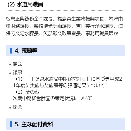
(2) 水道局職員
板倉正典総務企画課長、福島富生業務振興課長、岩津由
雄財務課長、柴崎博光計画課長、吉田英行浄水課長、海
保芳久給水課長、矢部彰久政策室長、事務局職員ほか
4. 議題等
開会
議事
（1）「千葉県水道局中期経営計画」に基づき平成2
1年度に実施した施策等の評価結果について
（2）その他
次期中期経営計画の策定状況について
閉会
5. 主な配付資料