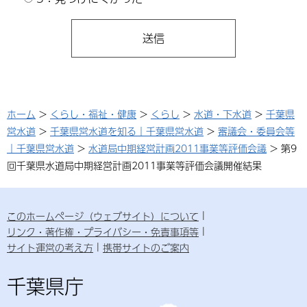
ホーム
>
くらし・福祉・健康
>
くらし
>
水道・下水道
>
千葉県
営水道
>
千葉県営水道を知る｜千葉県営水道
>
審議会・委員会等
｜千葉県営水道
>
水道局中期経営計画2011事業等評価会議
> 第9
回千葉県水道局中期経営計画2011事業等評価会議開催結果
このホームページ（ウェブサイト）について
リンク・著作権・プライバシー・免責事項等
サイト運営の考え方
携帯サイトのご案内
千葉県庁