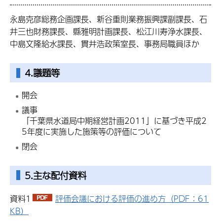
永島克彦総務企画課長、新谷重則業務振興課副課長、石
井三也財務課長、縣雅明計画課長、松江川寿浄水課長、
中島文隆給水課長、貫井浩政策室長、事務局職員ほか
4.議題等
開会
議事
「千葉県水道局中期経営計画2011」に基づき平成2
5年度に実施した施策等の評価について
閉会
5.主な配付資料
資料1
評価会議における評価の進め方（PDF：61
KB）