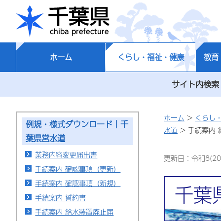
千葉県
ホーム
くらし・福祉・健康
教育
サイト内検索
ホーム
>
くらし
例規・様式ダウンロード｜千
水道
> 手続案内
葉県営水道
業務内容変更届出書
更新日：令和8(20
手続案内 確認事項（更新）
手続案内 確認事項（新規）
千葉
手続案内 誓約書
手続案内 給水装置廃止届