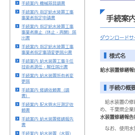
手続案内 機械器具調書
手続案内 指定給水装置工事
手続案内
事業者指定申請書
手続案内 指定給水装置工事
事業者廃止（休止・再開）届
ダウンロードサ
出書
手続案内 指定給水装置工事
事業者指定事項変更届出書
様式名
手続案内 給水装置工事主任
技術者選任・解任届出書
給水装置修繕報
手続案内 給水装置所有者変
更届
手続の概
手続案内 修繕依頼書（調
書）
給水装置の修繕
手続案内 配水管水圧測定依
め、千葉県企業
頼書
水装置修繕報告
手続案内 給水装置修繕報告
書
なお、使用水量
手続案内 給水装置（水質）