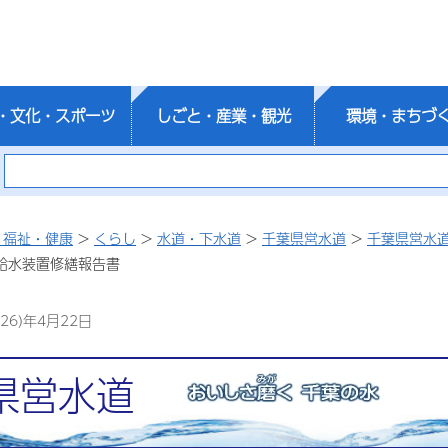
・文化・スポーツ
しごと・産業・観光
環境・まちづ
・福祉・健康
>
くらし
>
水道・下水道
>
千葉県営水道
>
千葉県営水
 給水装置修繕報告書
26)年4月22日
県営水道