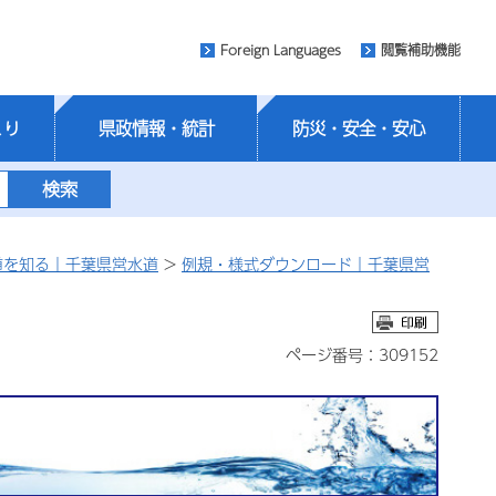
Foreign Languages
閲覧補助機能
くり
県政情報・統計
防災・安全・安心
道を知る｜千葉県営水道
>
例規・様式ダウンロード｜千葉県営
ページ番号：309152