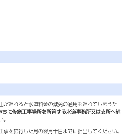
出が遅れると水道料金の減免の適用も遅れてしまうた
直ちに修繕工事場所を所管する水道事務所又は支所へ給
い。
工事を施行した月の翌月十日までに提出してください。