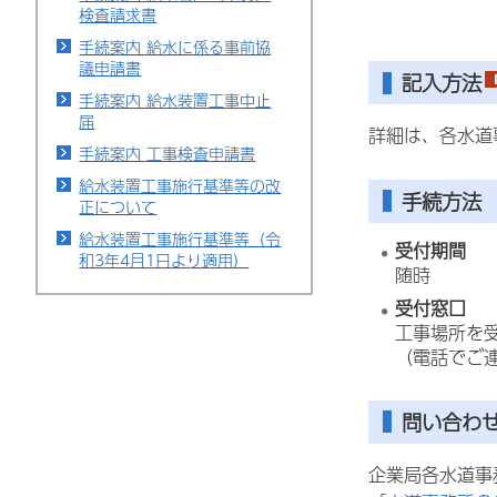
検査請求書
手続案内 給水に係る事前協
議申請書
記入方法
手続案内 給水装置工事中止
届
詳細は、各水道
手続案内 工事検査申請書
給水装置工事施行基準等の改
手続方法
正について
給水装置工事施行基準等（令
受付期間
和3年4月1日より適用）
随時
受付窓口
工事場所を
（電話でご
問い合わ
企業局各水道事