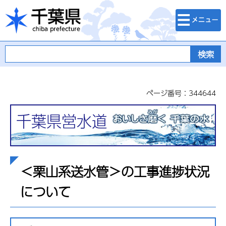
検索・メニュ
千葉県
ー
ページ番号：344644
千葉県営水道
＜栗山系送水管＞の工事進捗状況
について