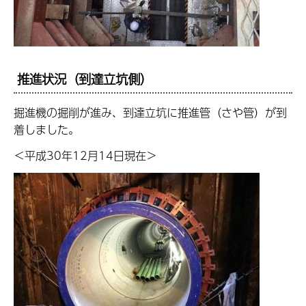
推進状況（到達立坑側）
掘進機の掘削が進み、到達立坑に推進管（さや管）が到
着しました。
＜平成30年12月14日現在＞