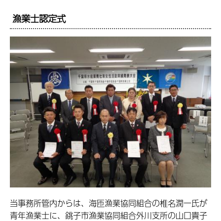
漁業士認定式
当事務所管内からは、海匝漁業協同組合の椎名潤一氏が
青年漁業士に、銚子市漁業協同組合外川支所の山口貴子