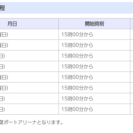
程
月日
開始時刻
曜日）
15時00分から
曜日）
15時00分から
日）
15時00分から
日）
15時00分から
曜日）
15時00分から
曜日）
15時00分から
日）
15時00分から
日）
15時00分から
葉ポートアリーナとなります。