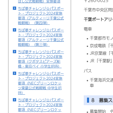
〒260-0025
ばし公式戦観戦）実施要項
ちば夢チャレンジ☆パスポー
千葉市中央区問
ト・プロジェクト2024実施
要項（アルティーリ千葉公式
千葉ポートアリ
戦観戦）（第四弾）
電車
ちば夢チャレンジ☆パスポー
ト・プロジェクト2024実施
千葉都市モ
要項（アルティーリ千葉公式
戦観戦）（第三弾）
京成電鉄「
ちば夢チャレンジ☆パスポー
JR京葉線「
ト・プロジェクト2024実施
JR「千葉駅
要項（クボタスピアーズ船
橋・東京ベイ 小学生招待）
バス
ちば夢チャレンジ☆パスポー
ト・プロジェクト2024実施
千葉海浜交
要項（NECグリーンロケッ
車
ツ東葛公式戦観戦 中学生招
待）
8 募集
ちば夢チャレンジ☆パスポー
ト・プロジェクト2024実施
要項（NECグリーンロケッ
募集開始 令