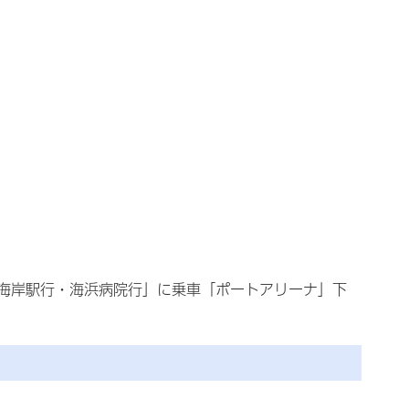
毛海岸駅行・海浜病院行」に乗車「ポートアリーナ」下