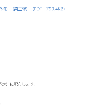
）（第三弾）（PDF：799.4KB）
予定）に配布します。
。