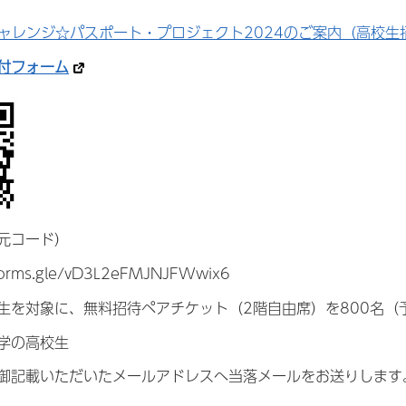
ャレンジ☆パスポート・プロジェクト2024のご案内（高校生招待
付フォーム
元コード）
/forms.gle/vD3L2eFMJNJFWwix6
生を対象に、無料招待ペアチケット（2階自由席）を800名（
学の高校生
御記載いただいたメールアドレスへ当落メールをお送りします