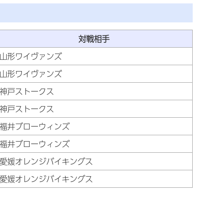
対戦相手
山形ワイヴァンズ
山形ワイヴァンズ
神戸ストークス
神戸ストークス
福井ブローウィンズ
福井ブローウィンズ
愛媛オレンジバイキングス
愛媛オレンジバイキングス