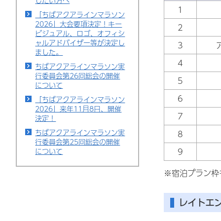
したい方へ
1
「ちばアクアラインマラソン
2026」大会要項決定！キー
2
ビジュアル、ロゴ、オフィシ
ャルアドバイザー等が決定し
3
ました。
4
ちばアクアラインマラソン実
行委員会第26回総会の開催
5
について
6
「ちばアクアラインマラソン
2026」来年11月8日、開催
7
決定！
ちばアクアラインマラソン実
8
行委員会第25回総会の開催
9
について
※宿泊プラン枠
レイトエ