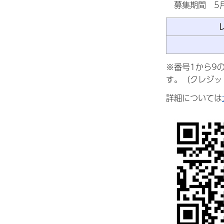
募集期間 5月
※番号1から9
す。（クレジッ
詳細については