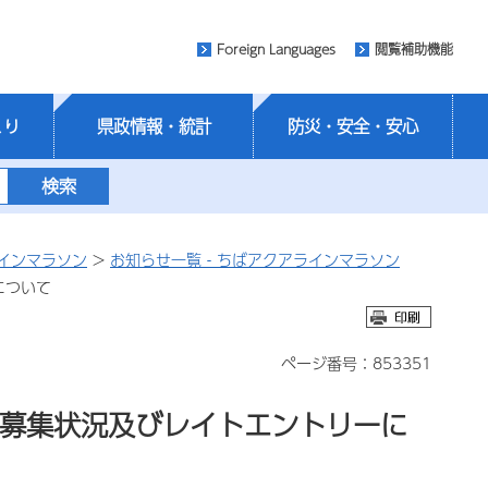
Foreign Languages
閲覧補助機能
くり
県政情報・統計
防災・安全・安心
インマラソン
>
お知らせ一覧‐ちばアクアラインマラソン
について
ページ番号：853351
の募集状況及びレイトエントリーに