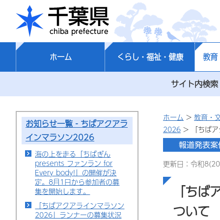
千葉県
ホーム
くらし・福祉・健康
教育
サイト内検索
ホーム
>
教育・
お知らせ一覧‐ちばアクアラ
2026
> 「ちば
インマラソン2026
海の上を走る「ちばぎん
presents ファンラン for
更新日：令和8(20
Every body!」の開催が決
定。8月1日から参加者の募
「ちば
集を開始します。
「ちばアクアラインマラソン
ついて
2026」ランナーの募集状況