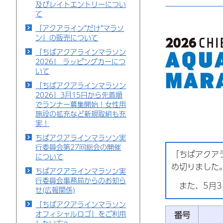
及びレイトエントリーについ
て
「アクアライン“だけ”マラソ
ン」の販売について
「ちばアクアラインマラソン
2026」 ラッピングカーにつ
いて
「ちばアクアラインマラソン
2026」3月15日から先着順
でランナー募集開始！女性用
施設の拡充など新規取組も充
実！
ちばアクアラインマラソン実
行委員会第27回総会の開催
「ちばアクア
について
め切りました
ちばアクアラインマラソン実
行委員会事務局からのお知ら
また、5月3
せ(広報関係)
「ちばアクアラインマラソン
オフィシャルロゴ」をご利用
番号