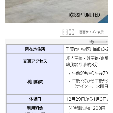
画面サイズで表示
所在地住所
千葉市中央区川崎町3-2
JR内房線・外房線/京葉線
交通アクセス
蘇我駅 徒歩約8分
午前9時から午後7時
午後7時から午後9時
利用時間
（ナイター、火曜日と
休場日
12月29日から1月3日ま
利用料金
（4時間以内）200円