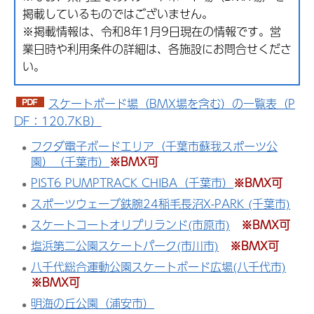
掲載しているものではございません。
※掲載情報は、令和8年1月9日現在の情報です。営
業日時や利用条件の詳細は、各施設にお問合せくださ
い。
スケートボード場（BMX場を含む）の一覧表（P
DF：120.7KB）
フクダ電子ボードエリア（千葉市蘇我スポーツ公
園）（千葉市）
※BMX可
PIST6 PUMPTRACK CHIBA（千葉市）
※BMX可
スポーツウェーブ鉄腕24稲毛長沼X-PARK (千葉市)
スケートコートオリプリランド(市原市)
※BMX可
塩浜第二公園スケートパーク(市川市)
※BMX可
八千代総合運動公園スケートボード広場(八千代市)
※BMX可
明海の丘公園（浦安市）