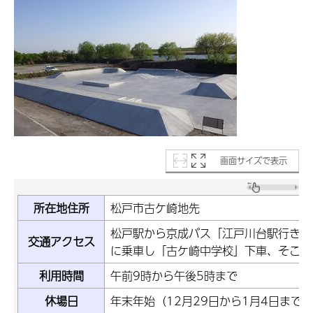
画面サイズで表示
所在地住所
松戸市古ケ崎地先
松戸駅から京成バス「江戸川台駅行き」
交通アクセス
に乗車し「古ケ崎中学校」下車、そこか
利用時間
午前9時から午後5時まで
休場日
年末年始（12月29日から1月4日まで）