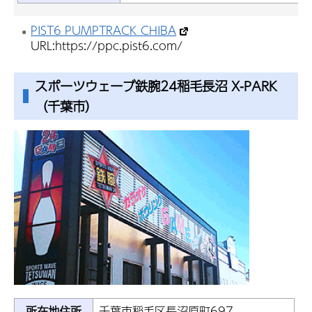
PIST6 PUMPTRACK CHIBA
URL:https://ppc.pist6.com/
スポーツウェーブ鉄腕24稲毛長沼 X-PARK
（千葉市）
所在地住所
千葉市稲毛区長沼原町697