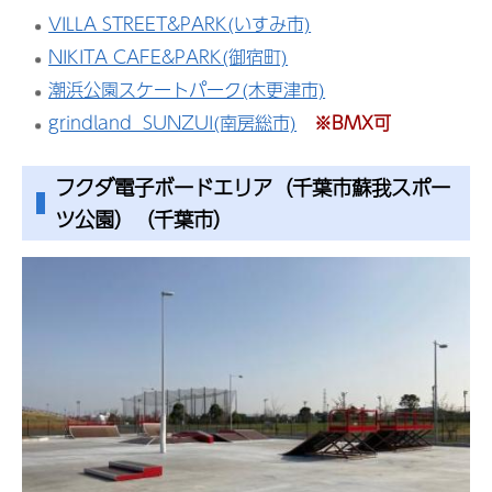
VILLA STREET&PARK(いすみ市)
NIKITA CAFE&PARK(御宿町)
潮浜公園スケートパーク(木更津市)
grindland SUNZUI(南房総市)
※BMX可
フクダ電子ボードエリア（千葉市蘇我スポー
ツ公園）（千葉市）