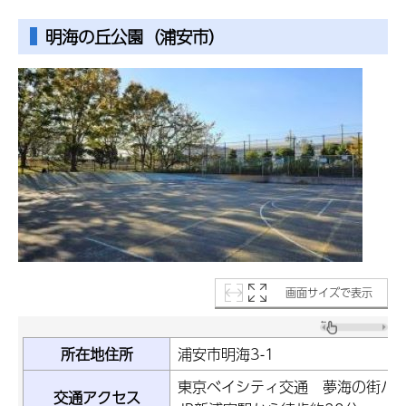
明海の丘公園（浦安市）
画面サイズで表示
所在地住所
浦安市明海3-1
東京ベイシティ交通 夢海の街バ
交通アクセス