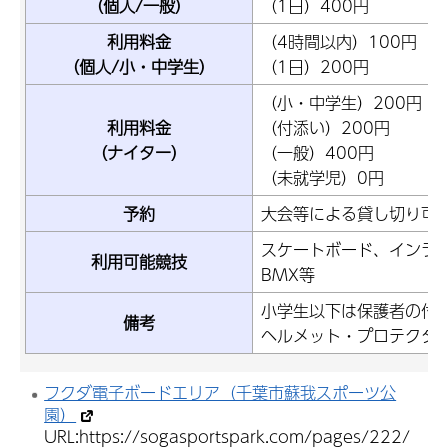
（個人/一般）
（1日）400円
利用料金
（4時間以内）100円
（個人/小・中学生）
（1日）200円
（小・中学生）200円
利用料金
（付添い）200円
（ナイター）
（一般）400円
（未就学児）0円
予約
大会等による貸し切り可
スケートボード、インラ
利用可能競技
BMX等
小学生以下は保護者の付
備考
ヘルメット・プロテクタ
フクダ電子ボードエリア（千葉市蘇我スポーツ公
園）
URL:https://sogasportspark.com/pages/222/