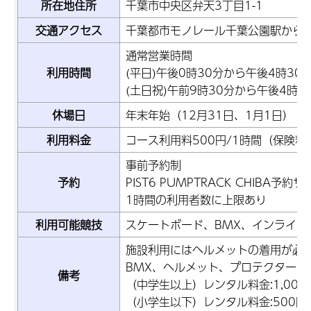
所在地住所
千葉市中央区弁天3丁目1-1
交通アクセス
千葉都市モノレール千葉公園駅から
通常営業時間
利用時間
(平日)午後0時30分から午後4時30
(土日祝)午前9時30分から午後4時5
休場日
年末年始（12月31日、1月1日）
利用料金
コース利用料500円/1時間（保険料
事前予約制
予約
PIST6 PUMPTRACK CHIBA予
1時間の利用者数に上限あり
利用可能競技
スケートボード、BMX、インライン
施設利用にはヘルメットの着用が必
BMX、ヘルメット、プロテクターの
備考
（中学生以上）レンタル料金:1,000
（小学生以下）レンタル料金:500円