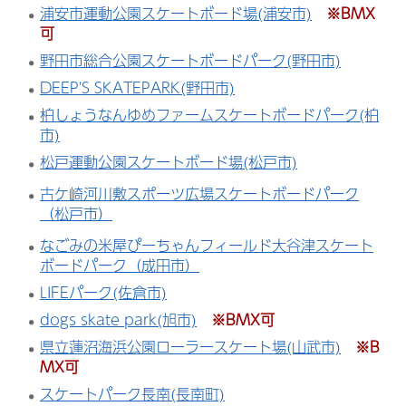
浦安市運動公園スケートボード場(浦安市)
※BMX
可
野田市総合公園スケートボードパーク(野田市)
DEEP'S SKATEPARK(野田市)
柏しょうなんゆめファームスケートボードパーク(柏
市)
松戸運動公園スケートボード場(松戸市)
古ケ崎河川敷スポーツ広場スケートボードパーク
（松戸市）
なごみの米屋ぴーちゃんフィールド大谷津スケート
ボードパーク（成田市）
LIFEパーク(佐倉市)
dogs skate park(旭市)
※BMX可
県立蓮沼海浜公園ローラースケート場(山武市)
※B
MX可
スケートパーク長南(長南町)