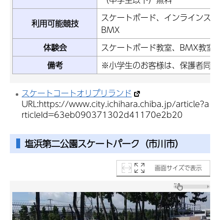
スケートボード、インラインスケ
利用可能競技
BMX
体験会
スケートボード教室、BMX教室
備考
※小学生のお客様は、保護者同伴
スケートコートオリプリランド
URL:https://www.city.ichihara.chiba.jp/article?a
rticleId=63eb090371302d41170e2b20
塩浜第二公園スケートパーク（市川市）
画面サイズで表示