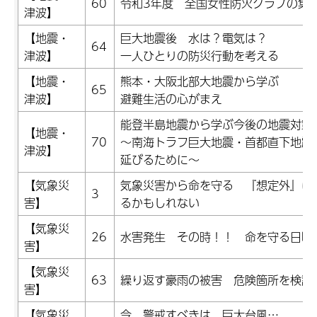
60
令和3年度 全国女性防火クラブの集
津波】
【地震・
巨大地震後 水は？電気は？
64
津波】
一人ひとりの防災行動を考える
【地震・
熊本・大阪北部大地震から学ぶ
65
津波】
避難生活の心がまえ
能登半島地震から学ぶ今後の地震対策
【地震・
70
～南海トラフ巨大地震・首都直下地震
津波】
延びるために～
【気象災
気象災害から命を守る 『想定外』は
3
害】
るかもしれない
【気象災
26
水害発生 その時！！ 命を守る日頃
害】
【気象災
63
繰り返す豪雨の被害 危険箇所を検証
害】
【気象災
今、警戒すべきは、巨大台風…