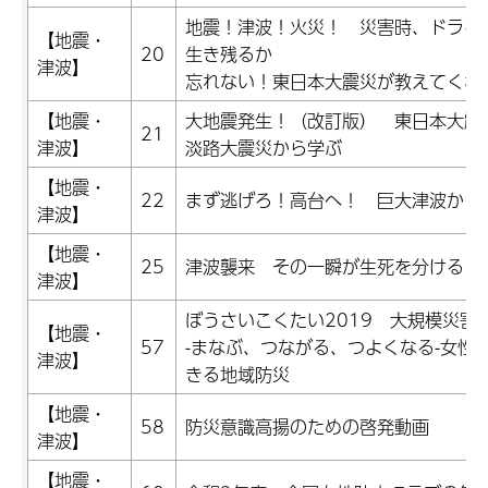
地震！津波！火災！ 災害時、ドライ
【地震・
20
生き残るか
津波】
忘れない！東日本大震災が教えてくれ
【地震・
大地震発生！（改訂版） 東日本大震
21
津波】
淡路大震災から学ぶ
【地震・
22
まず逃げろ！高台へ！ 巨大津波から
津波】
【地震・
25
津波襲来 その一瞬が生死を分ける
津波】
ぼうさいこくたい2019 大規模災害
【地震・
57
-まなぶ、つながる、つよくなる-女性
津波】
きる地域防災
【地震・
58
防災意識高揚のための啓発動画
津波】
【地震・