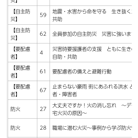
災】
【自主防
地震・水害から命を守る 生き抜くた
59
災】
共助
【自主防
62
全員参加の自主防災 災害に強いまち
災】
【要配慮
災害時要援護者の支援 ともに生きの
4
者】
自助・共助
【要配慮
61
要配慮者の備えと避難行動
者】
【要配慮
止まらない豪雨 街にあふれる洪水 どう
67
者】
者・障害者
大丈夫ですか！火の消し忘れ ～デー
防火
27
宅火災の原因～
防火
28
職場に潜む火災～事例から学ぶ防火管