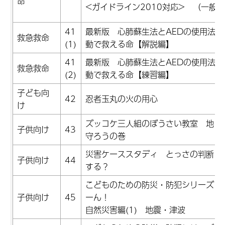
命
<ガイドライン2010対応> （一般
41
最新版 心肺蘇生法とAEDの使用法 
救急救命
(1)
動で救える命【解説編】
41
最新版 心肺蘇生法とAEDの使用法 
救急救命
(2)
動で救える命【練習編】
子ども向
42
忍者玉丸の火の用心
け
ズッコケ三人組のぼうさい教室 地し
子供向け
43
守ろうの巻
災害ケーススタディ とっさの判断！
子供向け
44
する？
こどものための防災・防犯シリーズ 
子供向け
45
ーん！
自然災害編(1) 地震・津波