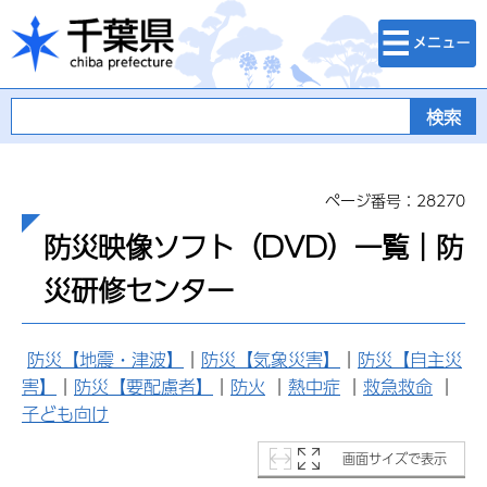
検索・メニュ
千葉県
ー
ページ番号：28270
防災映像ソフト（DVD）一覧｜防
災研修センター
防災【地震・津波】
｜
防災【気象災害】
｜
防災【自主災
害】
｜
防災【要配慮者】
｜
防火
｜
熱中症
｜
救急救命
｜
子ども向け
画面サイズで表示