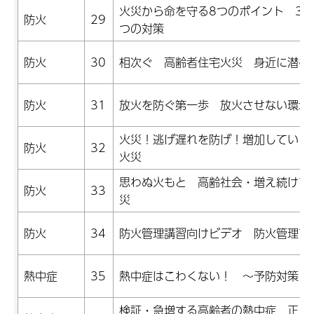
火災から命を守る8つのポイント 3つ
防火
29
つの対策
防火
30
相次ぐ 高齢者住宅火災 身近に潜む
防火
31
放火を防ぐ第一歩 放火させない環境
火災！逃げ遅れを防げ！増加している
防火
32
火災
思わぬ火もと 高齢社会・増え続けて
防火
33
災
防火
34
防火管理講習向けビデオ 防火管理で
熱中症
35
熱中症はこわくない！ ～予防対策1
検証・急増する高齢者の熱中症 正し