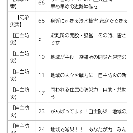
66
害】
早め早めの避難準備を
【気象
68
身近に起きる浸水被害 家庭でできる
災害】
【自主防
避難所の開設・設営 その時、皆さん
5
災】
です
【自主防
10
地域が主役 避難所の開設と運営のし
災】
【自主防
11
地域の人々を戦力に 自主防災の新し
災】
【自主防
問われる住民の防災力 自助・共助の
17
災】
う
【自主防
23
がんばってます！自主防災 地域の力
災】
【自主防
24
地域で減災！！ あなたが力 みんな