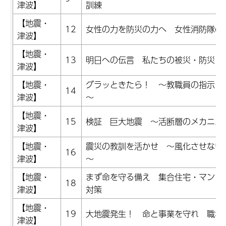
津波】
訓練
【地震・
12
女性の力を防災の力へ 女性消防隊の
津波】
【地震・
13
明日への伝言 私たちの被災・防災・
津波】
【地震・
グラッときたら！ ～教職員の指示と
14
津波】
～
【地震・
15
検証 巨大地震 ～活断層のメカニズ
津波】
【地震・
震災の教訓を活かせ ～風化させない
16
津波】
～
【地震・
まず命を守る備え 集合住宅・マンシ
18
津波】
対策
【地震・
19
大地震発生！ 命と事業を守れ 職場
津波】