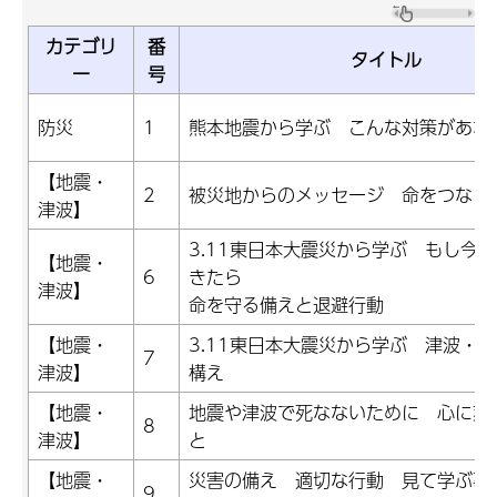
カテゴリ
番
タイトル
ー
号
防災
1
熊本地震から学ぶ こんな対策があな
【地震・
2
被災地からのメッセージ 命をつなぐ
津波】
3.11東日本大震災から学ぶ もし今
【地震・
6
きたら
津波】
命を守る備えと退避行動
【地震・
3.11東日本大震災から学ぶ 津波・
7
津波】
構え
【地震・
地震や津波で死なないために 心に刻
8
津波】
と
【地震・
災害の備え 適切な行動 見て学ぶ事
9