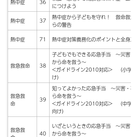
熱中症
36
につけよう
熱中症から子どもを守れ！ 救命救急
熱中症
37
らの警告
熱中症
71
熱中症対策義務化のポイントと全身冷
子どもでもできる応急手当 ～災害・
から命を救う～
救急救命
38
<ガイドライン2010対応> （小学
け）
知ってよかった応急手当 ～災害・事
救急救
ら命を救う～
39
命
<ガイドライン2010対応> （中学
向け）
いざというときの応急手当 ～災害・
救急救
40
から命を救う～