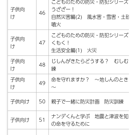
こどものための防災・防犯シリーズ 
子供向
うざざー！
46
け
自然災害編(2) 風水害・雪害・土砂
噴火
こどものための防災・防犯シリーズ 
子供向
47
くもく！
け
生活安全編(1) 火災
子供向
じしんがきたらどうする？ むしむし
48
け
練
子供向
命を守れますか？ ～地しんのとき 
49
け
～
子供向け
50
親子で一緒に防災計画 防災訓練
ナンデくんと学ぶ 地震と津波を知ろ
子供向け
51
の命を守るために