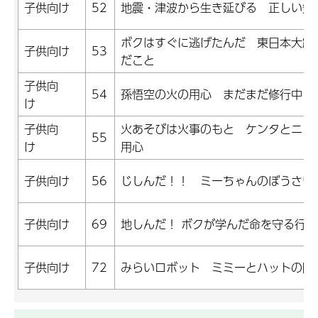
子供向け
52
地震・津波から生き延びる 正しい知
ボクはすぐに逃げたんだ 東日本大震
子供向け
53
だこと
子供向
54
孫悟空の火の用心 まだまだ修行中
け
子供向
火あそびは火事のもと ケンタとニャ
55
け
用心
子供向け
56
じしんだ！！ ミーちゃんのぼうさい
子供向け
69
地しんだ！ ボクが学んだ命を守る行動
子供向け
72
みらいロボット ミミーとハットの防