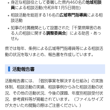
身近な相談役として委嘱した県内460名の
地域相談
員
による相談活動(令和8年1月5日現在)
相談活動を総括する16名の
広域専門指導員
による相
談活動
知事の付属機関として設置された「千葉県障害のあ
る人の相談に関する
調整委員会
」による助言・あっ
せん
県では毎年、条例による広域専門指導員等による相談活
動の状況を取りまとめ、報告書を作成しています。
活動報告書
活動報告書には、「個別事案を解決する仕組み」の実施
体制、相談活動の実績、相談事例からみた相談活動の状
況、その他の活動状況、今後の課題、年度別相談受付状
況、参考資料等が掲載されています。（ファイルサイズ
が大きいため閲覧の際はご注意ください。）