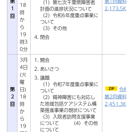
第
第1回資料（
（1）第七次千葉県障害者
18
1
2,173.5KB
計画の進捗状況について
時
（2）令和6年度重点事業に
回
か
ついて
ら
（3）その他
19
閉会
時3
0分
3月
開会
4日
あいさつ
(火
議題
曜
（1）令和7年度重点事業に
第
日)
令和
ついて
2
18
第2回資料（
（2）精神障害にも対応し
た地域包括ケアシステム構
回
時
2,451.3KB
築推進事業の現状について
か
（3）入院者訪問支援事業
ら
について （4）その他
19
について