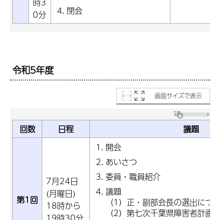
時3
閉会
0分
令和5年度
画面サイズで表示
回数
日程
議題
開会
あいさつ
委員・職員紹介
7月24日
議題
(月曜日)
第1回
（1）正・副部会長の選出につ
18時から
（2）第七次千葉県障害者計画
19時30分