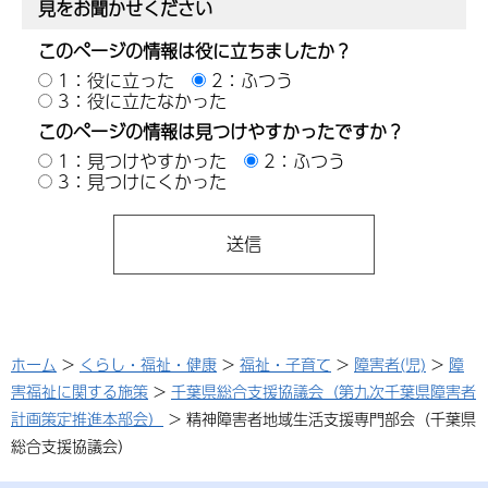
見をお聞かせください
このページの情報は役に立ちましたか？
1：役に立った
2：ふつう
3：役に立たなかった
このページの情報は見つけやすかったですか？
1：見つけやすかった
2：ふつう
3：見つけにくかった
ホーム
>
くらし・福祉・健康
>
福祉・子育て
>
障害者(児)
>
障
害福祉に関する施策
>
千葉県総合支援協議会（第九次千葉県障害者
計画策定推進本部会）
> 精神障害者地域生活支援専門部会（千葉県
総合支援協議会）