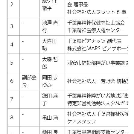
飯ケ谷
2
会 理事長
徹平
社会福祉法人フラット 理事
-
池澤 直
千葉県精神保健福祉士協会
3
行
千葉精神医療人権センター
-
大喜田
千葉県ピアナッツ 副代表
4
聡
株式会社MARS ピアサポータ
-
大森 哲
5
浦安市福祉部障がい事業課 課
郎
副部会
岡田 ま
6
社会福祉法人三芳野会 統括施
長
ゆみ
-
鎌田 麻
千葉県精神障がい者地域活動支
7
子
特定非営利活動法人夕なぎ 理
-
社会福祉法人千葉県福祉援護会
8
亀山 浩
ケアスタッフ
-
桑田 良
千葉県基幹相談支援センター連