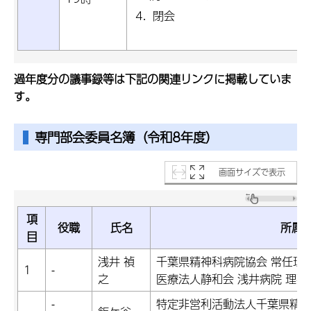
閉会
過年度分の議事録等は下記の関連リンクに掲載していま
す。
専門部会委員名簿
（令和8年度）
画面サイズで表示
項
役職
氏名
所属
目
浅井 禎
千葉県精神科病院協会 常任理
1
-
之
医療法人静和会 浅井病院 理事
-
特定非営利活動法人千葉県精