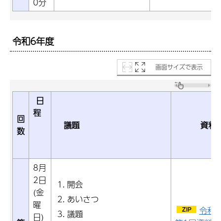
0分
令和6年度
画面サイズで表示
日
程
回
議題
資料
数
8月
2日
開会
(金
あいさつ
曜
令和
議題
日)