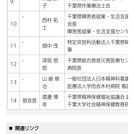
9
子
千葉県作業療法士会
-
千葉県障害者就業・生活支援
西村 拓
10
会長
士
障害者就業・生活支援センター
-
特定非営利活動法人千葉県精神
11
畑中 茂
事
-
深見 悟
千葉県総合救急災害医療セン
12
郎
病院長
-
山 﨑 修
一般社団法人日本精神科看護協
13
治
医療法人学而会木村病院 看護
渡邉 博
千葉県精神保健福祉協議会 副
14
部会長
幸
千葉大学社会精神保健教育研究
関連リンク