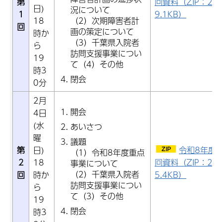
第
回資料（ZIP：2,3
日)
況について
1
9.1KB）
（2）次期障害者計
18
回
画の策定について
時か
（3）千葉県入院者
ら
訪問支援事業につい
19
て（4）その他
時3
閉会
0分
2月
開会
4日
(水
あいさつ
曜
議題
第
日)
令和8年度
（1）令和8年度重点
2
18
回資料（ZIP：2,8
事業について
（2）千葉県入院者
回
時か
5.4KB）
訪問支援事業につい
ら
て（3）その他
19
閉会
時3