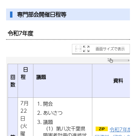
専門部会開催日程等
令和7年度
画面サイズで表示
日
回
程
議題
資料
数
7月
開会
22
あいさつ
日
議題
(火
（1）第八次千葉県
令和7年度
曜
障害者計画の進捗状