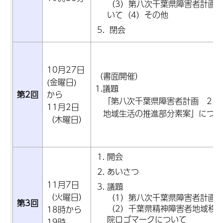
（3）第八次千葉県障害者計画
いて（4）その他
閉会
10月27日
（書面開催）
(金曜日)
1.議題
第2回
から
「第八次千葉県障害者計画 2 
11月2日
地域生活の推進部分素案」につい
（木曜日）
開会
あいさつ
11月7日
議題
（火曜日）
（1）第八次千葉県障害者計画
第3回
（2）千葉県精神障害者地域移
18時から
院ロゴマークについて
19時