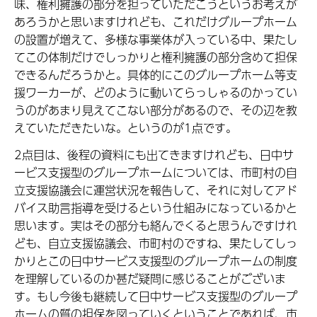
味、権利擁護の部分を担っていただこうというお考えが
あろうかと思いますけれども、これだけグループホーム
の設置が増えて、多様な事業体が入っている中、果たし
てこの体制だけでしっかりと権利擁護の部分含めて担保
できるんだろうかと。具体的にこのグループホーム等支
援ワーカーが、どのように動いてらっしゃるのかってい
うのがあまり見えてこない部分があるので、その辺を教
えていただきたいな。というのが1点です。
2点目は、後程の資料にも出てきますけれども、日中サ
ービス支援型のグループホームについては、市町村の自
立支援協議会に運営状況を報告して、それに対してアド
バイス助言指導を受けるという仕組みになっているかと
思います。実はその部分も絡んでくると思うんですけれ
ども、自立支援協議会、市町村のですね、果たしてしっ
かりとこの日中サービス支援型のグループホームの制度
を理解しているのか甚だ疑問に感じることがございま
す。もし今後も継続して日中サービス支援型のグループ
ホームの質の担保を図っていくということであれば、市