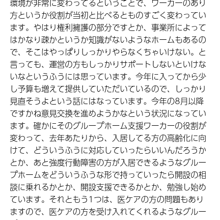
環境が非常に変わってるということで、ワーカーのあり
方というか役割が当初と比べるとものすごく変わってい
ます。やはり権利擁護の部分ですとか、事業所によって
はかなり疎かというか知識がないようなホームもあるの
で、そこはやっぱりしっかりやらなくちゃいけない。と
言っても、運営の方もしっかりサポートしないといけな
いなというふうには思っています。今年に入ってから少
し予算も増えて提供していただいているので、しっかり
見直そうよという話にはなっています。今年の8月以降
ですかね意見交換を進めようかなという状況になってい
ます。確かにそのグループホーム支援ワーカーの役割が
変わって、去年あたりから、入居してる方の高齢化に向
けて、どういうふうに対応していったらいいんだろうか
とか、あと強度行動障害の方が入居できるようなグルー
プホームをどういうふうな形で持っていったら開設の相
談に乗れるかとか、開設支援できるかとか、勉強し始め
ています。それともう1つは、
医ケア
の方の問題もあり
ますので、医ケアの方を受け入れてくれるようなグルー