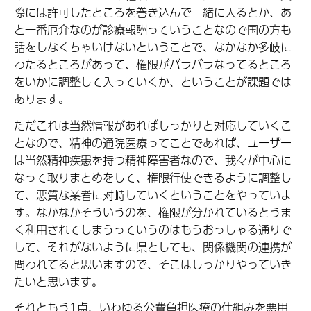
際には許可したところを巻き込んで一緒に入るとか、あ
と一番厄介なのが診療報酬っていうことなので国の方も
話をしなくちゃいけないということで、なかなか多岐に
わたるところがあって、権限がバラバラなってるところ
をいかに調整して入っていくか、ということが課題では
あります。
ただこれは当然情報があればしっかりと対応していくこ
となので、精神の通院医療ってことであれば、ユーザー
は当然精神疾患を持つ精神障害者なので、我々が中心に
なって取りまとめをして、権限行使できるように調整し
て、悪質な業者に対峙していくということをやっていま
す。なかなかそういうのを、権限が分かれているとうま
く利用されてしまうっていうのはもうおっしゃる通りで
して、それがないように県としても、関係機関の連携が
問われてると思いますので、そこはしっかりやっていき
たいと思います。
それともう1点、いわゆる公費負担医療の仕組みを悪用