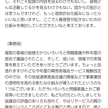
し、それこそ給食の内容を見るわけでもないし、昼間ど
んな活動してるかを見るわけでもない。国からの指示と
は思うんですけれど、もっと現実的な仕組みになったら
いいなと思いますし、ここで人権侵害が起きないための
仕組みを検討していただきたいなと考えております。
（事務局）
複数の委員の皆様方からいろいろと問題意識や昨年度の
部会で議論されたこと、そして、或いは、現場での実情
等を教えていただきありがとうございます。ちょっと話
逸れますけれども今年度の障害者福祉サービス報酬改定
の中では、その地域連携推進会議の開催などで事業運営
の透明性を高める新たな仕組みが導入されたというのも
1つはございます。ただ今いろいろと問題意識とかご意
見等いただきましたので、私どもの方といたしましても
協議会の評価のあり方も含めて、やはりサービスの質の
確保というところがとても大事だと思いますので、県と