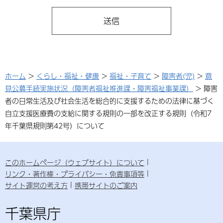
ホーム
>
くらし・福祉・健康
>
福祉・子育て
>
障害者(児)
>
意
見公募手続実施状況（障害者福祉推進課・障害福祉事業課）
> 障害
者の日常生活及び社会生活を総合的に支援するための法律に基づく
自立支援医療費の支給に関する規則の一部を改正する規則（令和7
年千葉県規則第42号）について
このホームページ（ウェブサイト）について
リンク・著作権・プライバシー・免責事項等
サイト運営の考え方
携帯サイトのご案内
千葉県庁