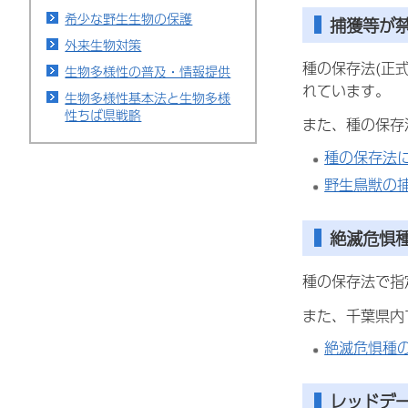
希少な野生生物の保護
捕獲等が
外来生物対策
種の保存法(正
生物多様性の普及・情報提供
れています。
生物多様性基本法と生物多様
性ちば県戦略
また、種の保存
種の保存法
野生鳥獣の
絶滅危惧
種の保存法で指
また、千葉県内
絶滅危惧種
レッドデ