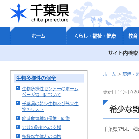
千葉県
ホーム
くらし・福祉・健康
教育
サイト内検索
ホーム
>
環境・
生物多様性の保全
生物多様性センターのホーム
更新日：令和7(20
ページ復旧について
千葉県の希少生物及び外来生
希少な
物のリスト
絶滅危惧種の保護・回復
地域の取組への支援
千葉県では、種
多様な主体との連携