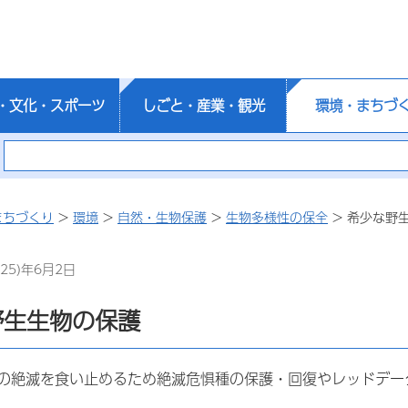
・文化・スポーツ
しごと・産業・観光
環境・まちづ
まちづくり
>
環境
>
自然・生物保護
>
生物多様性の保全
> 希少な野
25)年6月2日
野生生物の保護
の絶滅を食い止めるため絶滅危惧種の保護・回復やレッドデー