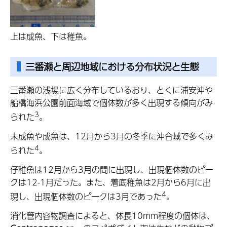
上は成魚、下は稚魚。
三番瀬と周辺地域における分布状況と生態
三番瀬の浅場に広く分布しているおり、とくに浦安沖や
船橋海浜公園前面海域で個体数が多く出現する傾向がみ
3
られた
。
未成魚や成魚は、12月から3月の冬季に沖合域で多くみ
4
られた
。
仔稚魚は12月から3月の間に出現し、出現個体数のピー
クは12-1月だった。また、着底稚魚は2月から6月に出
4
現し、出現個体数のピークは3月であった
。
消化管内容物調査によると、体長10mm程度の個体は、