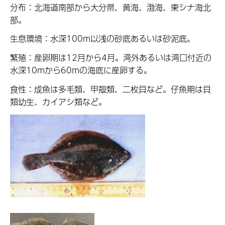
分布：北海道南部から大分県、黄海、渤海、東シナ海北
部。
生息環境：水深100m以浅の砂底あるいは砂泥底。
繁殖：産卵期は12月から4月。湾外あるいは湾口付近の
水深10mから60mの海底に産卵する。
食性：成魚は多毛類、甲殻類、二枚貝など。仔魚期は貝
類幼生、カイアシ類など。