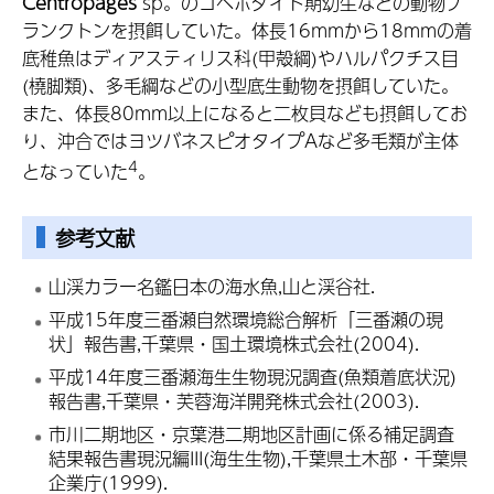
Centropages
sp。のコペポダイト期幼生などの動物プ
ランクトンを摂餌していた。体長16mmから18mmの着
底稚魚はディアスティリス科(甲殻綱)やハルパクチス目
(橈脚類)、多毛綱などの小型底生動物を摂餌していた。
また、体長80mm以上になると二枚貝なども摂餌してお
り、沖合ではヨツバネスピオタイプAなど多毛類が主体
4
となっていた
。
参考文献
山渓カラー名鑑日本の海水魚,山と渓谷社.
平成15年度三番瀬自然環境総合解析「三番瀬の現
状」報告書,千葉県・国土環境株式会社(2004).
平成14年度三番瀬海生生物現況調査(魚類着底状況)
報告書,千葉県・芙蓉海洋開発株式会社(2003).
市川二期地区・京葉港二期地区計画に係る補足調査
結果報告書現況編III(海生生物),千葉県土木部・千葉県
企業庁(1999).