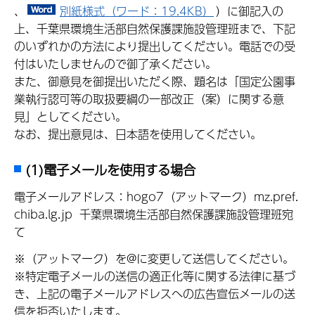
、
別紙様式（ワード：19.4KB）
）に御記入の
上、千葉県環境生活部自然保護課施設管理班まで、下記
のいずれかの方法により提出してください。電話での受
付はいたしませんので御了承ください。
また、御意見を御提出いただく際、題名は「国定公園事
業執行認可等の取扱要綱の一部改正（案）に関する意
見」としてください。
なお、提出意見は、日本語を使用してください。
(1)電子メールを使用する場合
電子メールアドレス：hogo7（アットマーク）mz.pref.
chiba.lg.jp 千葉県環境生活部自然保護課施設管理班宛
て
※（アットマーク）を@に変更して送信してください。
※特定電子メールの送信の適正化等に関する法律に基づ
き、上記の電子メールアドレスへの広告宣伝メールの送
信を拒否いたします。