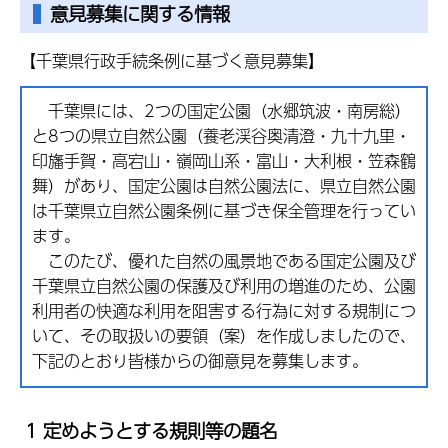
意見募集に関する情報
【千葉県行政手続条例に基づく意見募集】
千葉県には、2つの国定公園（水郷筑波・南房総）
と8つの県立自然公園（養老渓谷奥清澄・九十九里・
印旛手賀・高宕山・嶺岡山系・富山・大利根・笠森鶴
舞）があり、国定公園は自然公園法に、県立自然公園
は千葉県立自然公園条例に基づき保全管理を行ってい
ます。
このたび、優れた自然の風景地である国定公園及び
千葉県立自然公園の保護及び利用の増進のため、公園
利用者の快適な利用を阻害する行為に対する規制につ
いて、その取扱いの要領（案）を作成しましたので、
下記のとおり皆様からの御意見を募集します。
1 定めようとする規則等の題名