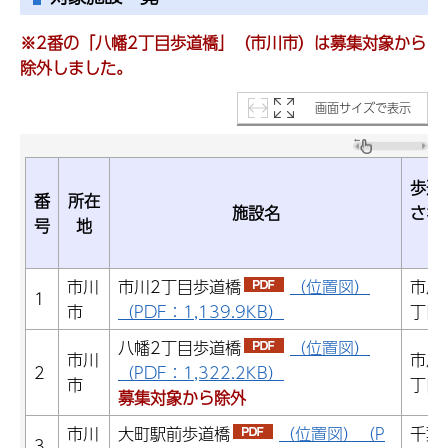
※2番の「八幡2丁目歩道橋」（市川市）は募集対象から
除外しました。
画面サイズで表示
歩道
番
所在
施設名
され
号
地
市川
市川2丁目歩道橋
（位置図）
市川
1
市
（PDF：1,139.9KB）
丁目
八幡2丁目歩道橋
（位置図）
市川
市川
2
（PDF：1,322.2KB）
市
丁目
募集対象から除外
市川
大町駅前歩道橋
（位置図）（P
千葉
3