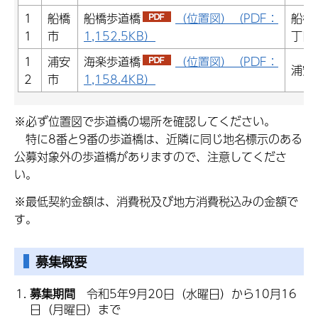
1
船橋
船橋歩道橋
（位置図）（PDF：
船橋
1
市
1,152.5KB）
丁目
1
浦安
海楽歩道橋
（位置図）（PDF：
浦安
2
市
1,158.4KB）
※必ず位置図で歩道橋の場所を確認してください。
特に8番と9番の歩道橋は、近隣に同じ地名標示のある
公募対象外の歩道橋がありますので、注意してくださ
い。
※最低契約金額は、消費税及び地方消費税込みの金額で
す。
募集概要
募集期間
令和5年9月20日（水曜日）から10月16
日（月曜日）まで