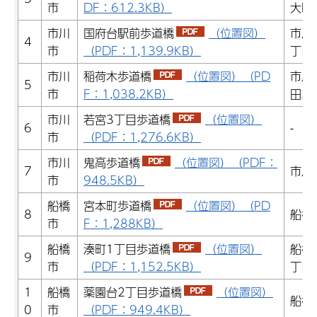
市
DF：612.3KB）
大町
市川
国府台駅前歩道橋
（位置図）
市川
4
市
（PDF：1,139.9KB）
丁目
市川
稲荷木歩道橋
（位置図）（PD
市川
5
市
F：1,038.2KB）
田2
市川
若宮3丁目歩道橋
（位置図）
6
-
市
（PDF：1,276.6KB）
市川
鬼高歩道橋
（位置図）（PDF：
7
市川
市
948.5KB）
船橋
宮本町歩道橋
（位置図）（PD
8
船橋
市
F：1,288KB）
船橋
湊町1丁目歩道橋
（位置図）
船橋
9
市
（PDF：1,152.5KB）
丁目
1
船橋
薬園台2丁目歩道橋
（位置図）
船橋
0
市
（PDF：949.4KB）