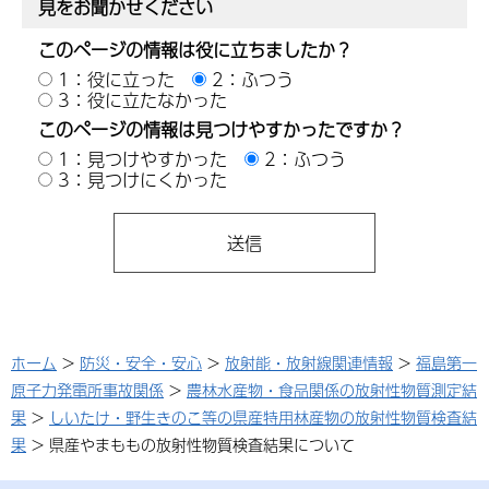
見をお聞かせください
このページの情報は役に立ちましたか？
1：役に立った
2：ふつう
3：役に立たなかった
このページの情報は見つけやすかったですか？
1：見つけやすかった
2：ふつう
3：見つけにくかった
ホーム
>
防災・安全・安心
>
放射能・放射線関連情報
>
福島第一
原子力発電所事故関係
>
農林水産物・食品関係の放射性物質測定結
果
>
しいたけ・野生きのこ等の県産特用林産物の放射性物質検査結
果
> 県産やまももの放射性物質検査結果について