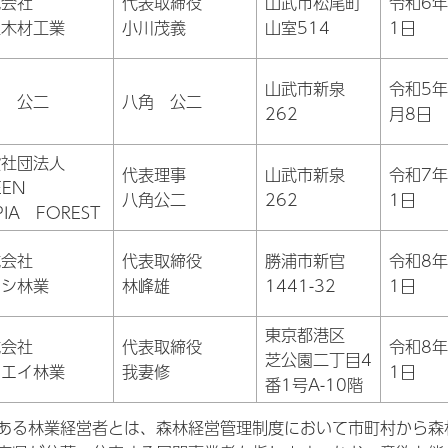
式会社
代表取締役
山武市松尾町
令和6年
正木材工業
小川茂義
山室514
1日
山武市新泉
令和5年
角 公二
八角 公二
262
月8日
般社団法人
代表理事
山武市新泉
令和7年
EEN
八角公二
262
1日
PIA FOREST
式会社
代表取締役
勝浦市新官
令和8年
ヤシ林業
林峰雄
1441-32
1日
東京都港区
式会社
代表取締役
令和8年
芝公園二丁目4
ケエイ林業
我妻修
1日
番1号A-10階
ある林業経営者とは、森林経営管理制度において市町村から森