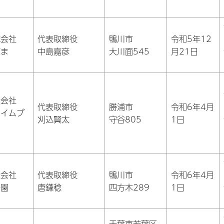
式会社
代表取締役
鴨川市
令和5年12
だま
中島嘉彦
大川面545
月21日
限会社
代表取締役
勝浦市
令和6年4月
ライムブ
刈込賢太
守谷805
1日
ー
限会社
代表取締役
鴨川市
令和6年4月
一園
唐鎌稔
四方木289
1日
千葉市若葉区