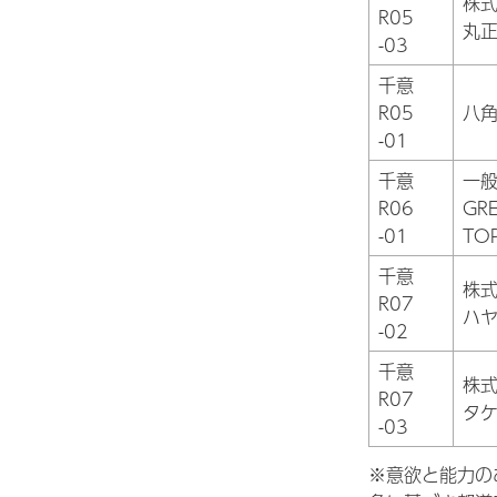
株
R05
丸
-03
千意
R05
八
-01
千意
一
R06
GR
-01
TO
千意
株
R07
ハ
-02
千意
株
R07
タ
-03
※意欲と能力の