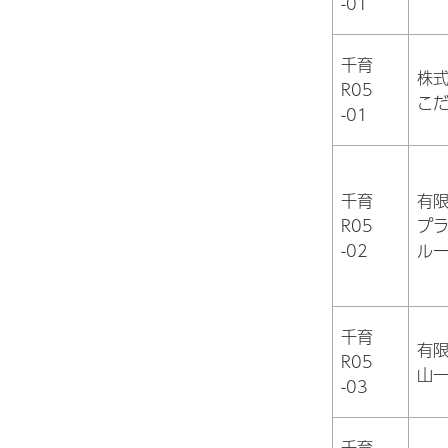
-01
千育
株
R05
こ
-01
千育
有
R05
プ
-02
ル
千育
有
R05
山
-03
千育