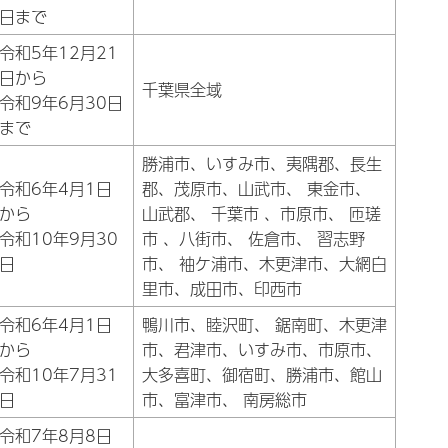
日まで
令和5年12月21
日から
千葉県全域
令和9年6月30日
まで
勝浦市、いすみ市、夷隅郡、長生
令和6年4月1日
郡、茂原市、山武市、 東金市、
から
山武郡、 千葉市 、市原市、 匝瑳
令和10年9月30
市 、八街市、 佐倉市、 習志野
日
市、 袖ケ浦市、木更津市、大網白
里市、成田市、印西市
令和6年4月1日
鴨川市、睦沢町、 鋸南町、木更津
から
市、君津市、いすみ市、市原市、
令和10年7月31
大多喜町、御宿町、勝浦市、館山
日
市、富津市、 南房総市
令和7年8月8日