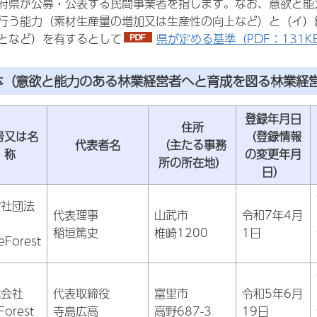
府県が公募・公表する民間事業者を指します。なお、意欲と能
行う能力（素材生産量の増加又は生産性の向上など）と（イ）
となど）を有するとして
県が定める基準（PDF：131K
体（意欲と能力のある林業経営者へと育成を図る林業経
登録年月日
住所
号又は名
（登録情報
代表者名
（主たる事務
称
の変更年月
所の所在地）
日）
般社団法
代表理事
山武市
令和7年4月
稲垣篤史
椎崎1200
1日
eForest
式会社
代表取締役
富里市
令和5年6月
Forest
寺島広高
高野687-3
19日