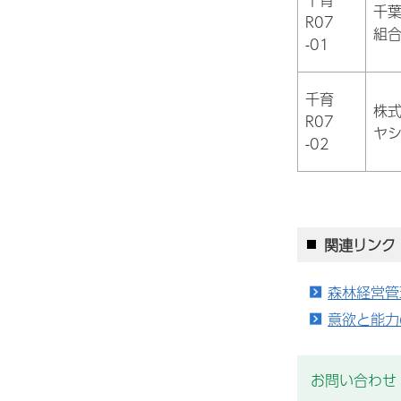
千
R07
組
-01
千育
株
R07
ヤ
-02
関連リンク
森林経営管
意欲と能力
お問い合わせ