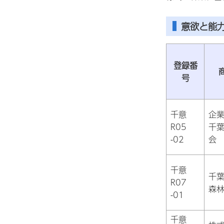
意欲と能
登録番
号
千意
企
R05
千
-02
会
千意
千
R07
森
-01
千意