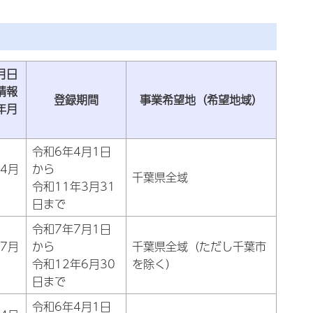
月日
情報
登録期間
事業希望地（希望地域）
年月
）
令和6年4月1日
4月
から
千葉県全域
令和11年3月31
日まで
令和7年7月1日
7月
から
千葉県全域（ただし千葉市
令和12年6月30
を除く）
日まで
令和6年4月1日