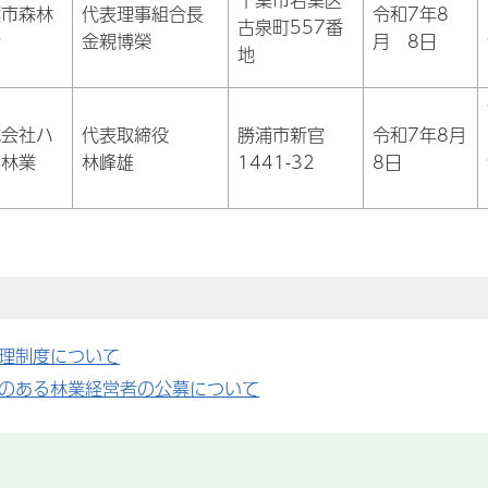
葉市森林
代表理事組合長
令和7年8
古泉町557番
合
金親博榮
月 8日
地
式会社ハ
代表取締役
勝浦市新官
令和7年8月
シ林業
林峰雄
1441-32
8日
理制度について
のある林業経営者の公募について