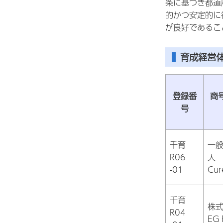
条に基づき都道
的かつ安定的に
が良好であるこ
育成経営
登録番
商
号
千育
一
R06
人
-01
Cur
千育
株
R04
EG 