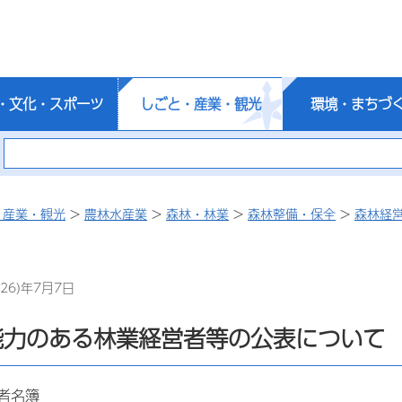
・文化・スポーツ
しごと・産業・観光
環境・まちづ
・産業・観光
>
農林水産業
>
森林・林業
>
森林整備・保全
>
森林経
26)年7月7日
能力のある林業経営者等の公表について
営者名簿