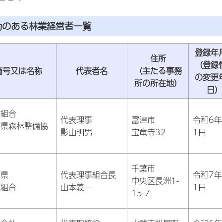
力のある林業経営者一覧
登録年
住所
（登録
商号又は名称
代表者名
（主たる事務
の変更
所の所在地）
日
業組合
代表理事
富津市
令和6年
葉県森林整備協
影山明男
宝竜寺32
1日
千葉市
葉県
代表理事組合長
令和7年
中央区長洲1-
林組合
山本義一
1日
15-7