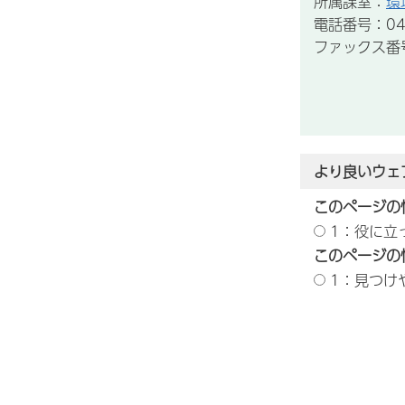
所属課室：
環
電話番号：043
ファックス番号：
より良いウェ
このページの
1：役に立
このページの
1：見つけ