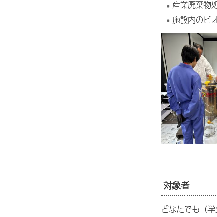
産業廃棄物
施設内のビ
対象者
どなたでも（学