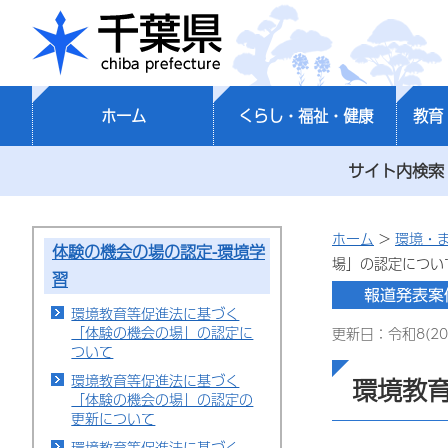
千葉県
ホーム
くらし・福祉・健康
教育
サイト内検索
ホーム
>
環境・
体験の機会の場の認定-環境学
場」の認定につい
習
環境教育等促進法に基づく
「体験の機会の場」の認定に
更新日：令和8(20
ついて
環境教育等促進法に基づく
環境教
「体験の機会の場」の認定の
更新について
環境教育等促進法に基づく