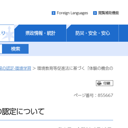
Foreign Languages
閲覧補助機能
くり
県政情報・統計
防災・安全・安心
場の認定-環境学習
> 環境教育等促進法に基づく「体験の機会の
ページ番号：855667
の認定について