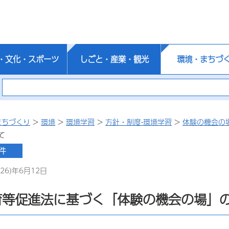
・文化・スポーツ
しごと・産業・観光
環境・まちづ
まちづくり
>
環境
>
環境学習
>
方針・制度-環境学習
>
体験の機会の
て
26)年6月12日
育等促進法に基づく「体験の機会の場」